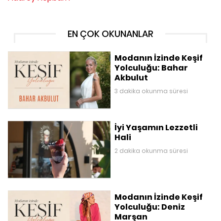
EN ÇOK OKUNANLAR
Modanın İzinde Keşif
Yolculuğu: Bahar
Akbulut
3 dakika okunma süresi
İyi Yaşamın Lezzetli
Hali
2 dakika okunma süresi
Modanın İzinde Keşif
Yolculuğu: Deniz
Marşan