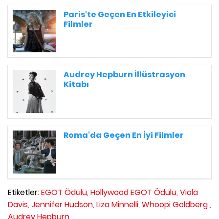
Paris'te Geçen En Etkileyici
Filmler
Audrey Hepburn İllüstrasyon
Kitabı
Roma'da Geçen En İyi Filmler
Etiketler:
EGOT Ödülü,
Hollywood EGOT Ödülü,
Viola
Davis,
Jennifer Hudson,
Liza Minnelli,
Whoopi Goldberg ,
Audrey Hepburn