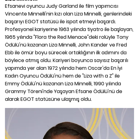
Efsanevi oyuncu Judy Garland ile film yapımcısı
Vincente Minnelli'nin kızı olan Liza Minnelli, genlerindeki
başarıyı EGOT statüsü ile ispat etmeyi başardı.
Profesyonel kariyerine 1963 yılında tiyatro ile başlayan,
1965 yılında "Flora the Red Menace"deki rolüyle Tony
Ödülü'nü kazanan Liza Minnelli, John Kander ve Fred
Ebb ile ömür boyu sürecek ortaklığının ilk adımını da
böylece atmış oldu. Kariyeri boyunca sayısız başarılı
yapımda yer alan 1972 yılında hem Oscar'da En İyi
Kadın Oyuncu Ödülü'nü hem de "Liza with a Z" ile
Emmy Ödülü'nü kazanan Liza Minnelli, 1990 yılında
Grammy Töreni'nde Yaşayan Efsane Ödülü'nü de
alarak EGOT statüsüne ulaşmış oldu.