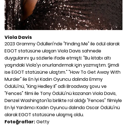
Viola Davis
2023 Grammy Ödülleri'nde "Finding Me" ile ödül alarak
EGOT statüsüne ulaşan Viola Davis sahnede
duygularını şu sözlerle ifade etmişti: "Bu kitabı altı
yaşındaki Viola'yı onurlandırmak için yazmıştım. Şimdi
ise EGOT statüsüne ulaştım." "How To Get Away With
Murder" ile En İyi Kadın Oyuncu dalında Emmy
Ödülü'nü, "King Hedley II" adlı Broadway şovu ve
"Fences" filmi ile Tony Ödülü'nü kazanan Viola Davis,
Denzel Washington'la birlikte rol aldığı "Fences" filmiyle
En İyi Yardımcı Kadın Oyuncu dalında Oscar Ödülü'nü
alarak EGOT statüsüne ulaşmış oldu.
Fotoğraflar:
Getty