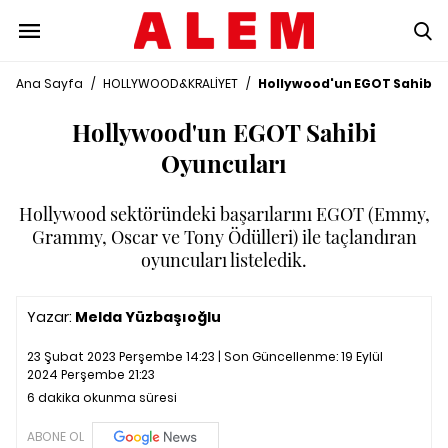
Ana Sayfa
/
HOLLYWOOD&KRALİYET
/
Hollywood'un EGOT Sahibi Ak
Hollywood'un EGOT Sahibi
Oyuncuları
Hollywood sektöründeki başarılarını EGOT (Emmy,
Grammy, Oscar ve Tony Ödülleri) ile taçlandıran
oyuncuları listeledik.
Yazar:
Melda Yüzbaşıoğlu
23 Şubat 2023 Perşembe 14:23 | Son Güncellenme:
19 Eylül
2024 Perşembe 21:23
6 dakika okunma süresi
ABONE OL