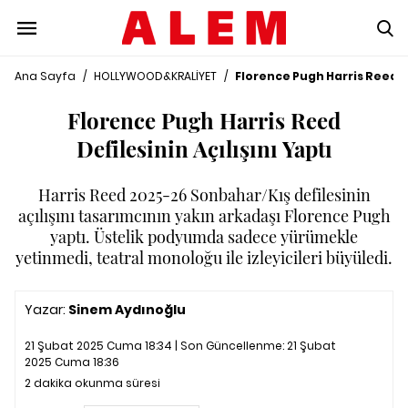
Ana Sayfa
/
HOLLYWOOD&KRALİYET
/
Florence Pugh Harris Reed De
Florence Pugh Harris Reed
Defilesinin Açılışını Yaptı
Harris Reed 2025-26 Sonbahar/Kış defilesinin
açılışını tasarımcının yakın arkadaşı Florence Pugh
yaptı. Üstelik podyumda sadece yürümekle
yetinmedi, teatral monoloğu ile izleyicileri büyüledi.
Yazar:
Sinem Aydınoğlu
21 Şubat 2025 Cuma 18:34 | Son Güncellenme:
21 Şubat
2025 Cuma 18:36
2 dakika okunma süresi