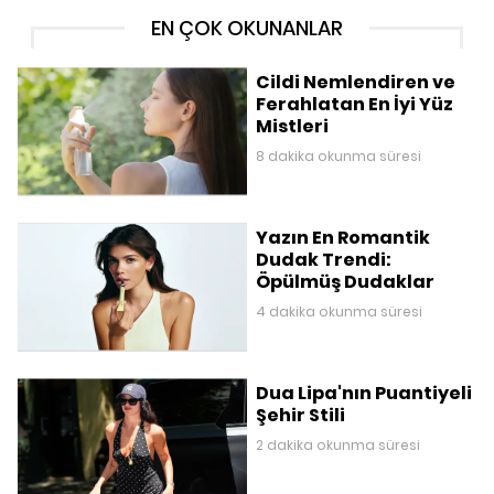
EN ÇOK OKUNANLAR
Cildi Nemlendiren ve
Ferahlatan En İyi Yüz
Mistleri
8 dakika okunma süresi
Yazın En Romantik
Dudak Trendi:
Öpülmüş Dudaklar
4 dakika okunma süresi
Dua Lipa'nın Puantiyeli
Şehir Stili
2 dakika okunma süresi