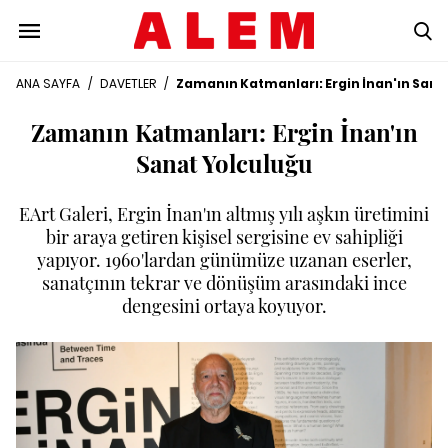
ANA SAYFA
/
DAVETLER
/
Zamanın Katmanları: Ergin İnan'ın Sana
Zamanın Katmanları: Ergin İnan'ın
Sanat Yolculuğu
EArt Galeri, Ergin İnan'ın altmış yılı aşkın üretimini
bir araya getiren kişisel sergisine ev sahipliği
yapıyor. 1960'lardan günümüze uzanan eserler,
sanatçının tekrar ve dönüşüm arasındaki ince
dengesini ortaya koyuyor.