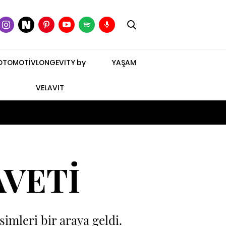
OTOMOTİV
LONGEVITY by
YAŞAM
VELAVIT
AVETİ
imleri bir araya geldi.