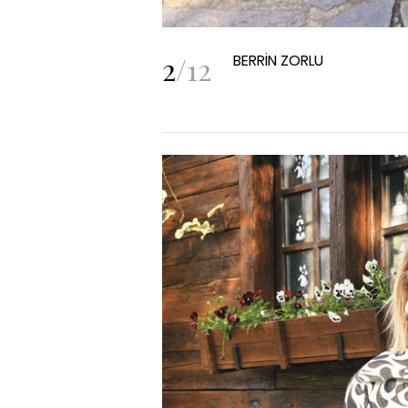
2
/
12
BERRİN ZORLU