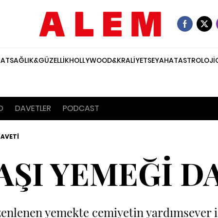
NAT
SAĞLIK&GÜZELLİK
HOLLYWOOD&KRALİYET
SEYAHAT
ASTROLOJİ
O
DAVETLER
PODCAST
DAVETİ
AŞI YEMEĞİ D
zenlenen yemekte cemiyetin yardımsever is