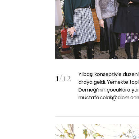
1
/
12
Yılbaşı konseptiyle düzen
araya geldi. Yemekte topl
Derneği’nin çocuklara yar
mustafa.solak@alem.com