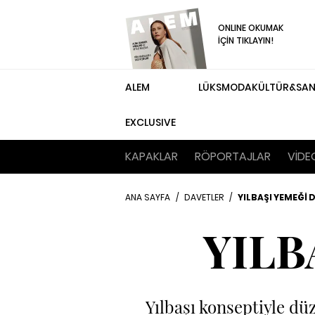
ONLINE OKUMAK
İÇİN TIKLAYIN!
ALEM
LÜKS
MODA
KÜLTÜR&SA
EXCLUSIVE
KAPAKLAR
RÖPORTAJLAR
VİDE
ANA SAYFA
/
DAVETLER
/
YILBAŞI YEMEĞİ 
YILB
Yılbaşı konseptiyle dü