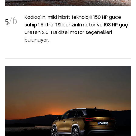
5
/
6
Kodiaq'ın, mild hibrit teknolojili 150 HP güce
sahip 1.5 litre TSI benzinli motor ve 193 HP güç
üreten 2.0 TDI dizel motor seçenekleri
bulunuyor.