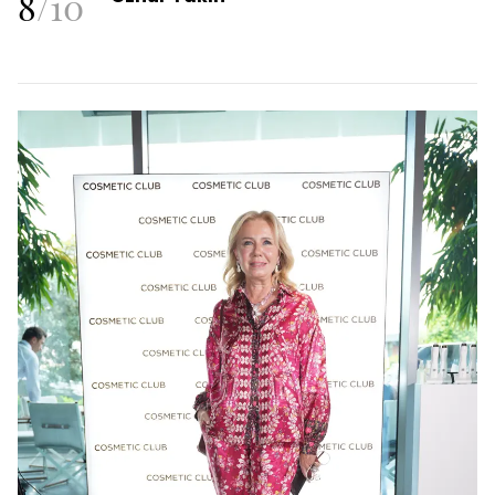
8
/
10