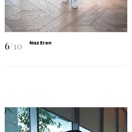
6
/
10
Naz Eren