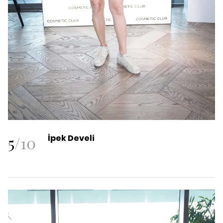
5
/
10
İpek Develi