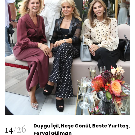
14
/
26
Duygu İçil, Neşe Gönül, Beste Yurttaş,
Feryal Gülman