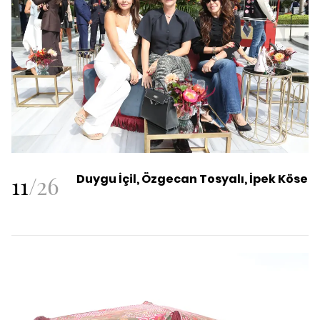
11
/
26
Duygu İçil, Özgecan Tosyalı, İpek Köse