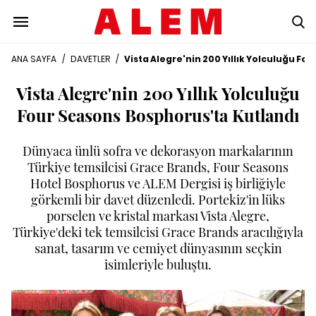
ANA SAYFA
/
DAVETLER
/
Vista Alegre'nin 200 Yıllık Yolculuğu F
Vista Alegre'nin 200 Yıllık Yolculuğu
Four Seasons Bosphorus'ta Kutlandı
Dünyaca ünlü sofra ve dekorasyon markalarının
Türkiye temsilcisi Grace Brands, Four Seasons
Hotel Bosphorus ve ALEM Dergisi iş birliğiyle
görkemli bir davet düzenledi. Portekiz'in lüks
porselen ve kristal markası Vista Alegre,
Türkiye'deki tek temsilcisi Grace Brands aracılığıyla
sanat, tasarım ve cemiyet dünyasının seçkin
isimleriyle buluştu.