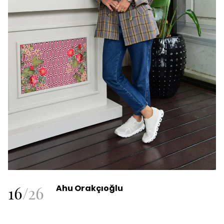
16
/
26
Ahu Orakçıoğlu