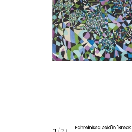
2
/
21
Fahrelnissa Zeid'in "Brea