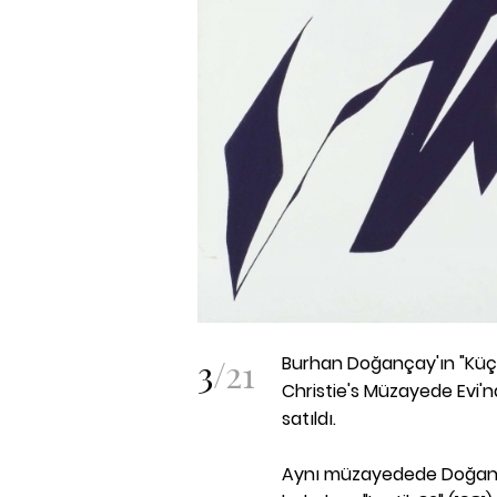
3
/
21
Burhan Doğançay'ın "Küçük
Christie's Müzayede Evi'n
satıldı.
Aynı müzayedede Doğançay