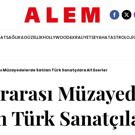
NAT
SAĞLIK&GÜZELLİK
HOLLYWOOD&KRALİYET
SEYAHAT
ASTROLOJİ
ı Müzayedelerde Satılan Türk Sanatçılara Ait Eserler
ararası Müzayed
n Türk Sanatçıl