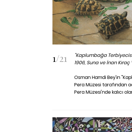
1
/
21
"Kaplumbağa Terbiyecisi
1906, Suna ve İnan Kıraç 
Osman Hamdi Bey'in "Kapl
Pera Müzesi tarafından açı
Pera Müzesi'nde kalıcı ol