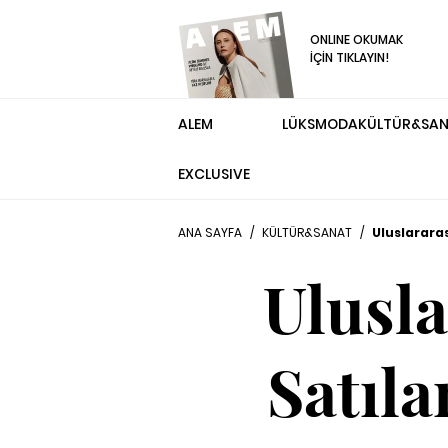
ONLINE OKUMAK
İÇİN TIKLAYIN!
ALEM
LÜKS
MODA
KÜLTÜR&SA
EXCLUSIVE
ANA SAYFA
/
KÜLTÜR&SANAT
/
Uluslararas
Ulusl
Satıla