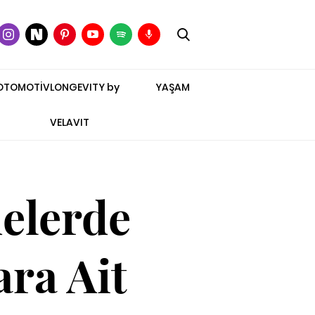
OTOMOTİV
LONGEVITY by
YAŞAM
VELAVIT
elerde
ara Ait