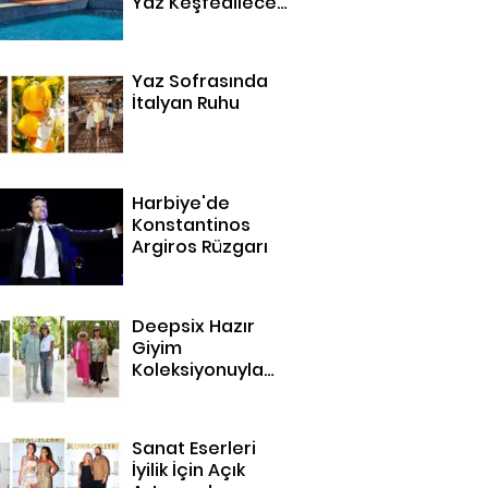
Yaz Keşfedilecek
14 Adres
Yaz Sofrasında
İtalyan Ruhu
Harbiye'de
Konstantinos
Argiros Rüzgarı
Deepsix Hazır
Giyim
Koleksiyonuyla
Bodrum'da
Sanat Eserleri
İyilik İçin Açık