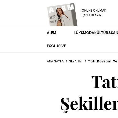
ONLINE OKUMAK
İÇİN TIKLAYIN!
ALEM
LÜKS
MODA
KÜLTÜR&SA
EXCLUSIVE
ANA SAYFA
/
SEYAHAT
/
Tatil Kavramı Ye
Tat
Şekille