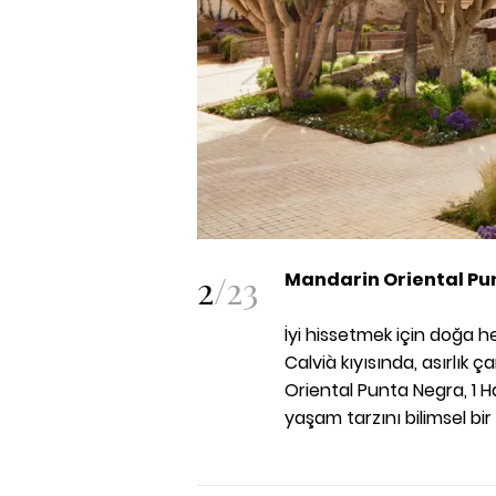
2
/
23
Mandarin Oriental Pu
İyi hissetmek için doğa h
Calvià kıyısında, asırlık 
Oriental Punta Negra, 1 H
yaşam tarzını bilimsel bi