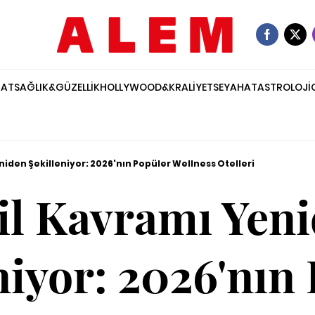
NAT
SAĞLIK&GÜZELLİK
HOLLYWOOD&KRALİYET
SEYAHAT
ASTROLOJİ
niden Şekilleniyor: 2026'nın Popüler Wellness Otelleri
il Kavramı Yen
niyor: 2026'nın