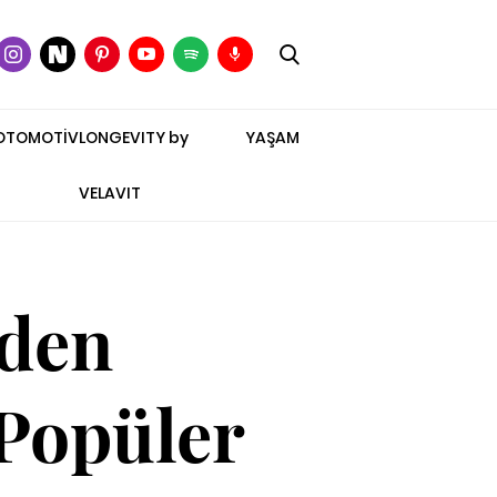
OTOMOTİV
LONGEVITY by
YAŞAM
VELAVIT
iden
 Popüler