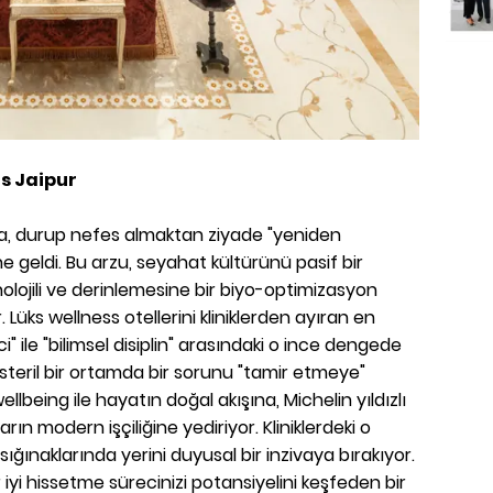
ts Jaipur
a, durup nefes almaktan ziyade "yeniden
ne geldi. Bu arzu, seyahat kültürünü pasif bir
lojili ve derinlemesine bir biyo-optimizasyon
üks wellness otellerini kliniklerden ayıran en
i" ile "bilimsel disiplin" arasındaki o ince dengede
le steril bir ortamda bir sorunu "tamir etmeye"
ellbeing ile hayatın doğal akışına, Michelin yıldızlı
ın modern işçiliğine yediriyor. Kliniklerdeki o
 sığınaklarında yerini duyusal bir inzivaya bırakıyor.
 iyi hissetme sürecinizi potansiyelini keşfeden bir