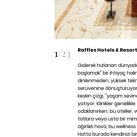
1
/
23
Raffles Hotels & Resor
G
iderek hızlanan dünyad
başlamak" bir ihtiyaç hali
dinlenmeden, yüksek tekno
serüvenine dönüştürüyor. L
keskin çizgi, "yaşam sevinc
yatıyor. Klinikler genellik
odaklanırken; bu oteller, w
tatlara veya usta bir mimar
ağırlıklı hava, bu wellness
Hatta burada kendinizi bir