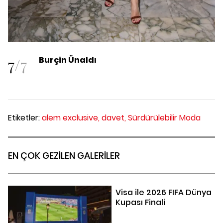
7
/
7
Burçin Ünaldı
Etiketler:
alem exclusive,
davet,
Sürdürülebilir Moda
EN ÇOK GEZİLEN GALERİLER
Visa ile 2026 FIFA Dünya
Kupası Finali