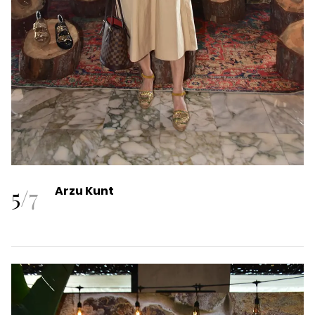
5
/
7
Arzu Kunt