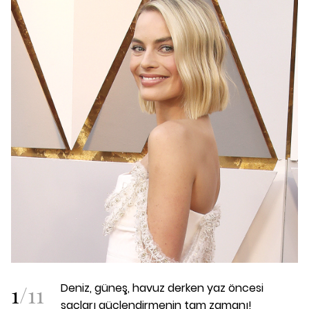
1
/
11
Deniz, güneş, havuz derken yaz öncesi
saçları güçlendirmenin tam zamanı!