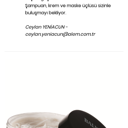
Şampuan, krem ve maske üçlüsü sizinle
buluşmayı bekliyor.
Ceylan YENİACUN -
ceylan.yeniacun@alem.com.tr