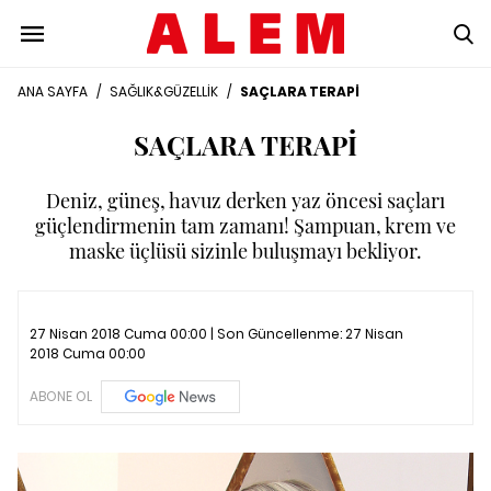
ANA SAYFA
/
SAĞLIK&GÜZELLİK
/
SAÇLARA TERAPİ
SAÇLARA TERAPİ
Deniz, güneş, havuz derken yaz öncesi saçları
güçlendirmenin tam zamanı! Şampuan, krem ve
maske üçlüsü sizinle buluşmayı bekliyor.
27 Nisan 2018 Cuma 00:00 | Son Güncellenme:
27 Nisan
2018 Cuma 00:00
ABONE OL