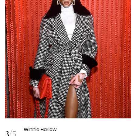
3
/
5
Winnie Harlow