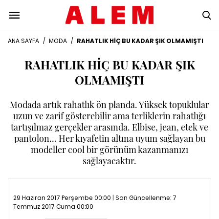
ANA SAYFA
/
MODA
/
RAHATLIK HİÇ BU KADAR ŞIK OLMAMIŞTI
RAHATLIK HİÇ BU KADAR ŞIK
OLMAMIŞTI
Modada artık rahatlık ön planda. Yüksek topuklular
uzun ve zarif gösterebilir ama terliklerin rahatlığı
tartışılmaz gerçekler arasında. Elbise, jean, etek ve
pantolon… Her kıyafetin altına uyum sağlayan bu
modeller cool bir görünüm kazanmanızı
sağlayacaktır.
29 Haziran 2017 Perşembe 00:00 | Son Güncellenme:
7
Temmuz 2017 Cuma 00:00