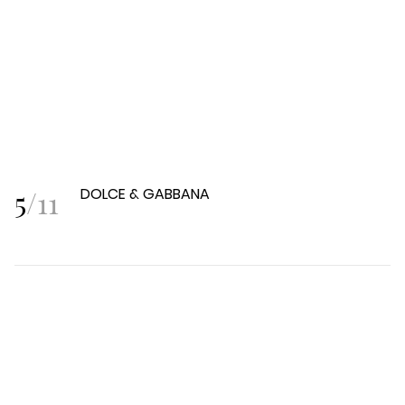
5
/
11
DOLCE & GABBANA