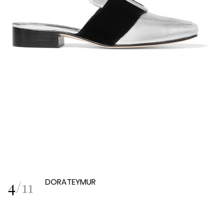
4
/
11
DORATEYMUR