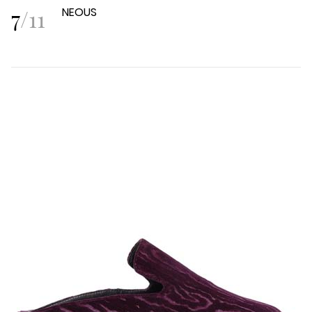
7
/
11
NEOUS