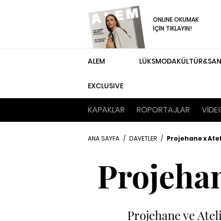
ONLINE OKUMAK
İÇİN TIKLAYIN!
ALEM
LÜKS
MODA
KÜLTÜR&SA
EXCLUSIVE
KAPAKLAR
RÖPORTAJLAR
VİDE
ANA SAYFA
/
DAVETLER
/
Projehane x Atel
Projehan
Projehane ve Atel