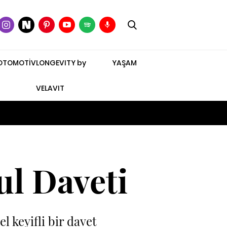
OTOMOTİV
LONGEVITY by
YAŞAM
VELAVIT
ul Daveti
 keyifli bir davet