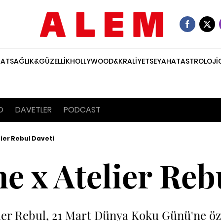
NAT
SAĞLIK&GÜZELLİK
HOLLYWOOD&KRALİYET
SEYAHAT
ASTROLOJİ
O
DAVETLER
PODCAST
ier Rebul Daveti
e x Atelier Reb
ier Rebul, 21 Mart Dünya Koku Günü'ne özel