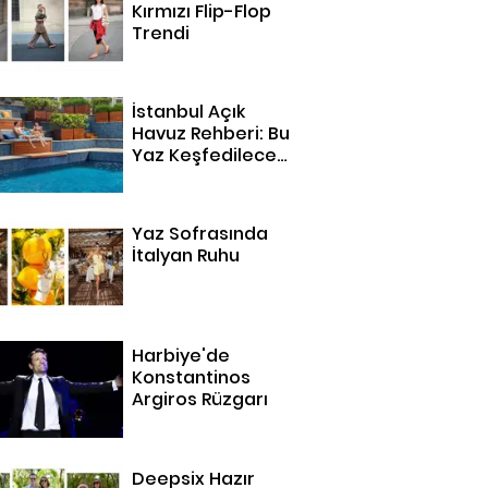
Kırmızı Flip-Flop
Trendi
İstanbul Açık
Havuz Rehberi: Bu
Yaz Keşfedilecek
14 Adres
Yaz Sofrasında
İtalyan Ruhu
Harbiye'de
Konstantinos
Argiros Rüzgarı
Deepsix Hazır