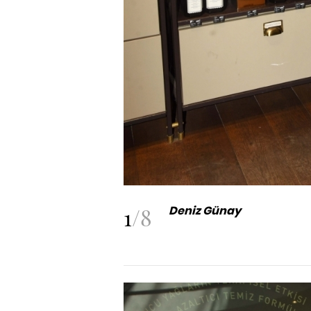
1
/
8
Deniz Günay