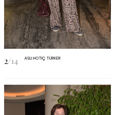
2
/
14
ASLI HOTİÇ TÜRKER