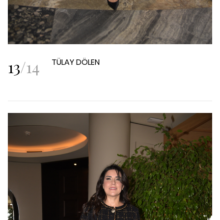
13
/
14
TÜLAY DÖLEN