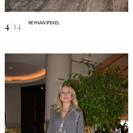
4
/
14
REYHAN İPEKEL