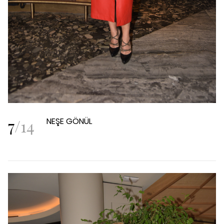
7
/
14
NEŞE GÖNÜL