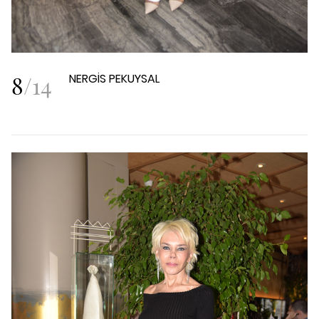
8
/
14
NERGİS PEKUYSAL