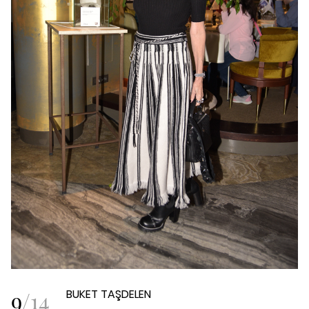
9
/
14
BUKET TAŞDELEN