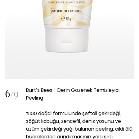
6
/
9
Burt’s Bees - Derin Gozenek Temizleyici
Peeling
%100 doğal formülünde şeftali çekirdeği,
söğüt kabuğu, zencefil, deniz yosunu ve
üzüm çekirdeği yağı bulunan peeling, cildi ölü
hücrelerden arındırmasının yanı sıra