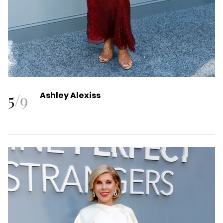
5
/
9
Ashley Alexiss