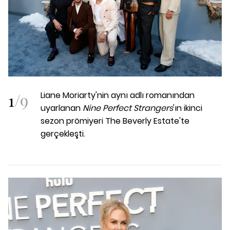
1
/
9
Liane Moriarty'nin aynı adlı romanından
uyarlanan
Nine Perfect Strangers
'ın ikinci
sezon prömiyeri The Beverly Estate'te
gerçekleşti.