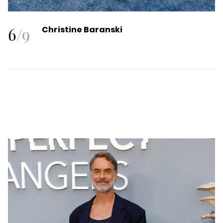
6
/
9
Christine Baranski