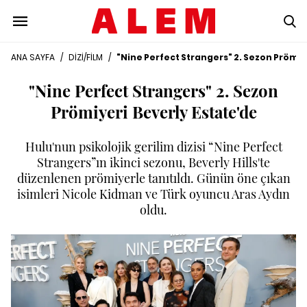
ANA SAYFA
/
DİZİ/FİLM
/
"Nine Perfect Strangers" 2. Sezon Prömiy
"Nine Perfect Strangers" 2. Sezon
Prömiyeri Beverly Estate'de
Hulu'nun psikolojik gerilim dizisi “Nine Perfect
Strangers”ın ikinci sezonu, Beverly Hills'te
düzenlenen prömiyerle tanıtıldı. Günün öne çıkan
isimleri Nicole Kidman ve Türk oyuncu Aras Aydın
oldu.