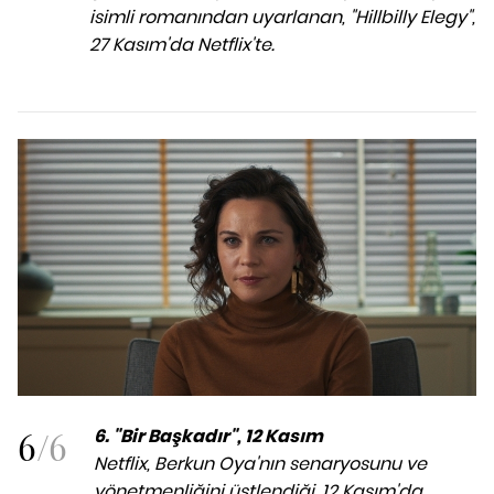
isimli romanından uyarlanan, "Hillbilly Elegy",
27 Kasım'da Netflix'te.
6
/
6
6. "Bir Başkadır", 12 Kasım
Netflix, Berkun Oya'nın senaryosunu ve
yönetmenliğini üstlendiği, 12 Kasım'da