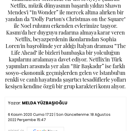
Netflix, müzik dünyasının başarılı yıldızı Shawn
Mendes'i “In Wonder” ile mercek altına alırken bir
yandan da "Dolly Parton's Christmas on the Square"
ile Noel ruhunu erkenden evlerimize taşıyor.
Kasım'da her duyguyu radarına almaya karar veren
Netflix, beyazperdenin ikonlarından Sophia
Loren'in başrolünde yer aldığı İtalyan draması “The
Life Ahead" ile bizleri bambaşka bir yolculuğun
kapılarını aralamaya davet ediyor. Netflix'in Türk
yapımları arasında yer alan “Bir Başkadır” ise farklı
sosyo-ekonomik geçmişlerden gelen ve İstanbul'un
renkli ve canlı hayatında şaşırtıcı tesadüflerle yolları
kesişen kendine özgü bir grup karakteri konu alıyor.
Yazar:
MELDA YÜZBAŞIOĞLU
6 Kasım 2020 Cuma 17:22 | Son Güncellenme:
18 Ağustos
2022 Perşembe 15:47