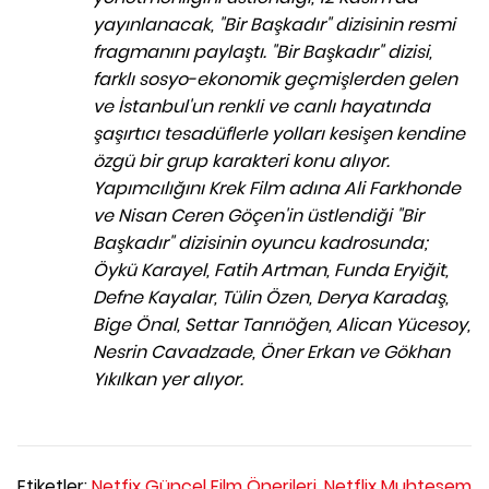
yayınlanacak, "Bir Başkadır" dizisinin resmi
fragmanını paylaştı. "Bir Başkadır" dizisi,
farklı sosyo-ekonomik geçmişlerden gelen
ve İstanbul'un renkli ve canlı hayatında
şaşırtıcı tesadüflerle yolları kesişen kendine
özgü bir grup karakteri konu alıyor.
Yapımcılığını Krek Film adına Ali Farkhonde
ve Nisan Ceren Göçen'in üstlendiği "Bir
Başkadır" dizisinin oyuncu kadrosunda;
Öykü Karayel, Fatih Artman, Funda Eryiğit,
Defne Kayalar, Tülin Özen, Derya Karadaş,
Bige Önal, Settar Tanrıöğen, Alican Yücesoy,
Nesrin Cavadzade, Öner Erkan ve Gökhan
Yıkılkan yer alıyor.
Etiketler:
Netfix Güncel Film Önerileri,
Netflix Muhteşem