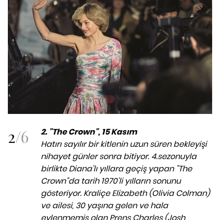
2
/
6
2.
"The Crown", 15 Kasım
Hatırı sayılır bir kitlenin uzun süren bekleyişi
nihayet günler sonra bitiyor. 4.sezonuyla
birlikte Diana'lı yıllara geçiş yapan "The
Crown"da tarih 1970'li yılların sonunu
gösteriyor. Kraliçe Elizabeth (Olivia Colman)
ve ailesi, 30 yaşına gelen ve hala
evlenmemiş olan Prens Charles (Josh