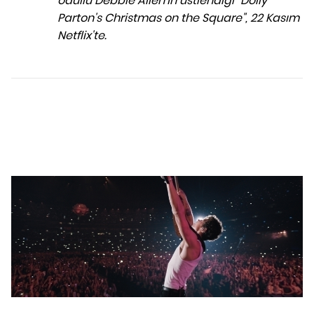
ödüllü Debbie Allen'ın üstlendiği "Dolly
Parton's Christmas on the Square", 22 Kasım
Netflix'te.