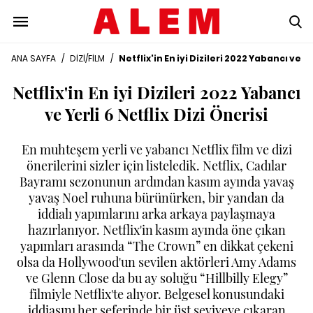
ANA SAYFA
/
DİZİ/FİLM
/
Netflix'in En iyi Dizileri 2022 Yabancı ve Ye
Netflix'in En iyi Dizileri 2022 Yabancı
ve Yerli 6 Netflix Dizi Önerisi
En muhteşem yerli ve yabancı Netflix film ve dizi
önerilerini sizler için listeledik. Netflix, Cadılar
Bayramı sezonunun ardından kasım ayında yavaş
yavaş Noel ruhuna bürünürken, bir yandan da
iddialı yapımlarını arka arkaya paylaşmaya
hazırlanıyor. Netflix'in kasım ayında öne çıkan
yapımları arasında “The Crown” en dikkat çekeni
olsa da Hollywood'un sevilen aktörleri Amy Adams
ve Glenn Close da bu ay soluğu “Hillbilly Elegy”
filmiyle Netflix'te alıyor. Belgesel konusundaki
iddiasını her seferinde bir üst seviyeye çıkaran