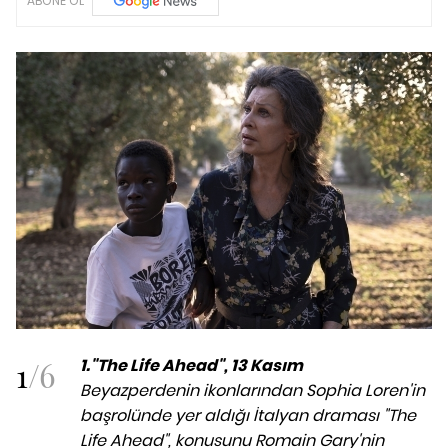
ABONE OL
1
/
6
1.
"The Life Ahead", 13 Kasım
Beyazperdenin ikonlarından Sophia Loren'in
başrolünde yer aldığı İtalyan draması "The
Life Ahead", konusunu Romain Gary'nin