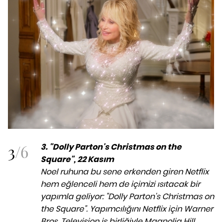
3
/
6
3. "Dolly Parton's Christmas on the
Square", 22 Kasım
Noel ruhuna bu sene erkenden giren Netflix
hem eğlenceli hem de içimizi ısıtacak bir
yapımla geliyor: "Dolly Parton's Christmas on
the Square". Yapımcılığını Netflix için Warner
Bros. Television iş birliğiyle Magnolia Hill