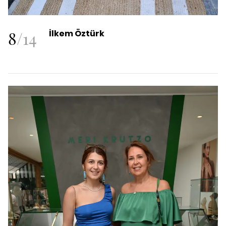
8
/
14
İlkem Öztürk