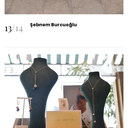
13
/
14
Şebnem Burcuoğlu