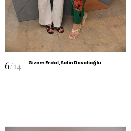
6
/
14
Gizem Erdal, Selin Develioğlu