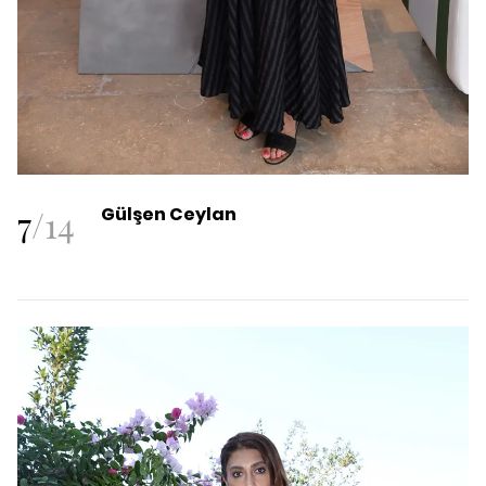
7
/
14
Gülşen Ceylan