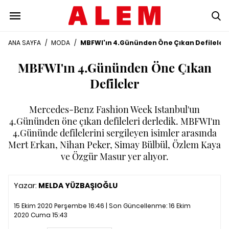
ANA SAYFA
/
MODA
/
MBFWI'ın 4.Gününden Öne Çıkan Defileler
MBFWI'ın 4.Gününden Öne Çıkan
Defileler
Mercedes-Benz Fashion Week Istanbul'un
4.Gününden öne çıkan defileleri derledik. MBFWI'ın
4.Gününde defilelerini sergileyen isimler arasında
Mert Erkan, Nihan Peker, Simay Bülbül, Özlem Kaya
ve Özgür Masur yer alıyor.
Yazar:
MELDA YÜZBAŞIOĞLU
15 Ekim 2020 Perşembe 16:46 | Son Güncellenme:
16 Ekim
2020 Cuma 15:43