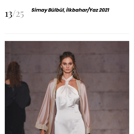
13
/
25
Simay Bülbül, İlkbahar/Yaz 2021