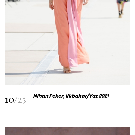
10
/
25
Nihan Peker, İlkbahar/Yaz 2021