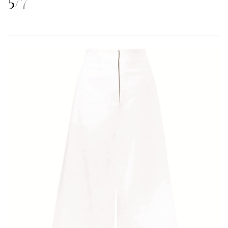
5
/
7