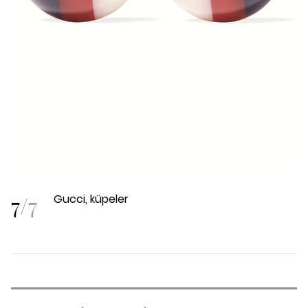
7
/
7
Gucci, küpeler