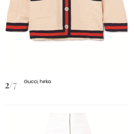
2
/
7
Gucci, hırka