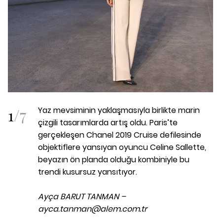
1
/
7
Yaz mevsiminin yaklaşmasıyla birlikte marin
çizgili tasarımlarda artış oldu. Paris’te
gerçekleşen Chanel 2019 Cruise defilesinde
objektiflere yansıyan oyuncu Celine Sallette,
beyazın ön planda olduğu kombiniyle bu
trendi kusursuz yansıtıyor.
Ayça BARUT TANMAN –
ayca.tanman@alem.com.tr