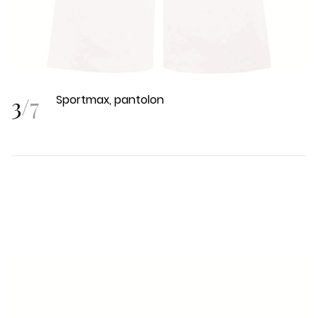
3
/
7
Sportmax, pantolon