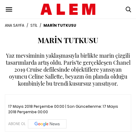
ANA SAYFA
/
STİL
/
MARİN TUTKUSU
MARİN TUTKUSU
Yaz mevsiminin yaklaşmasıyla birlikte marin çizgili
tasarımlarda artış oldu. Paris’te gerçekleşen Chanel
2019 Cruise defilesinde objektiflere yansıyan
oyuncu Celine Sallette, beyazın ön planda olduğu
kombiniyle bu trendi kusursuz yansıtıyor.
17 Mayıs 2018 Perşembe 00:00 | Son Güncellenme:
17 Mayıs
2018 Perşembe 00:00
ABONE OL