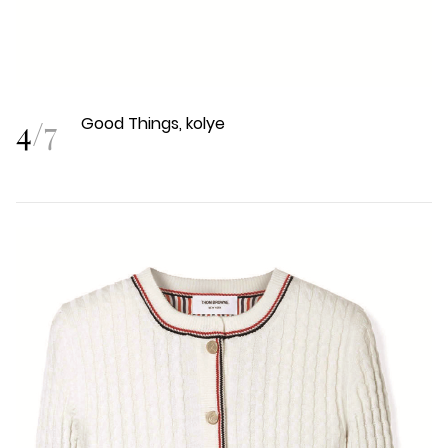
4
/
7
Good Things, kolye