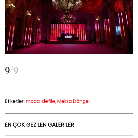
9
/
9
Etiketler:
moda,
defile,
Melisa Döngel
EN ÇOK GEZİLEN GALERİLER