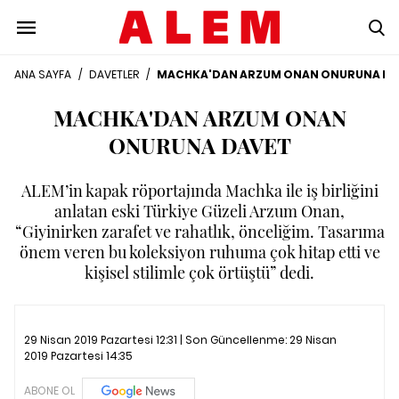
ANA SAYFA
/
DAVETLER
/
MACHKA'DAN ARZUM ONAN ONURUNA DA
MACHKA'DAN ARZUM ONAN
ONURUNA DAVET
ALEM’in kapak röportajında Machka ile iş birliğini
anlatan eski Türkiye Güzeli Arzum Onan,
“Giyinirken zarafet ve rahatlık, önceliğim. Tasarıma
önem veren bu koleksiyon ruhuma çok hitap etti ve
kişisel stilimle çok örtüştü” dedi.
29 Nisan 2019 Pazartesi 12:31 | Son Güncellenme:
29 Nisan
2019 Pazartesi 14:35
ABONE OL