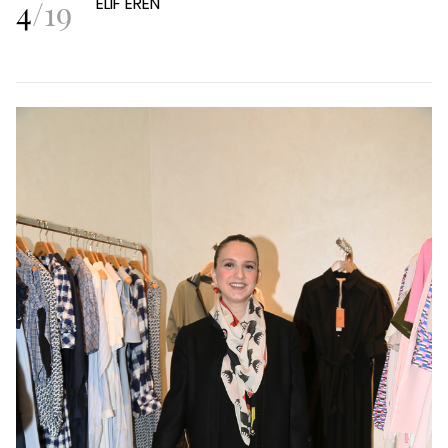
4
/
19
ELİF EREN