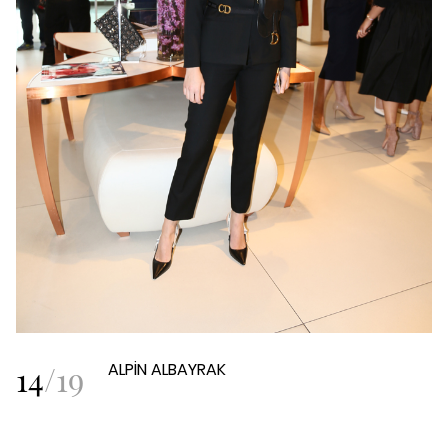
14
/
19
ALPİN ALBAYRAK