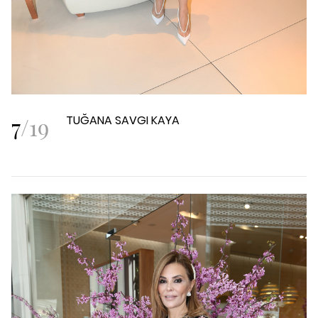
7
/
19
TUĞANA SAVGI KAYA