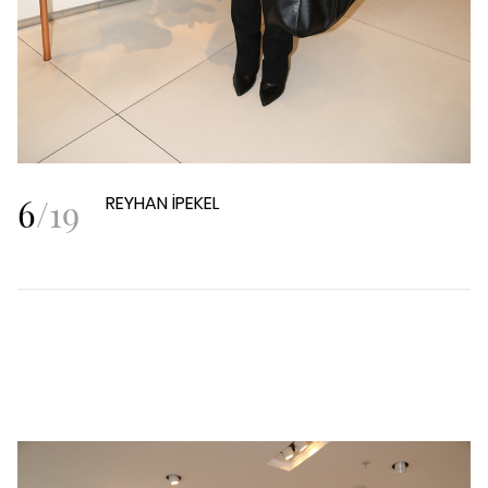
6
/
19
REYHAN İPEKEL