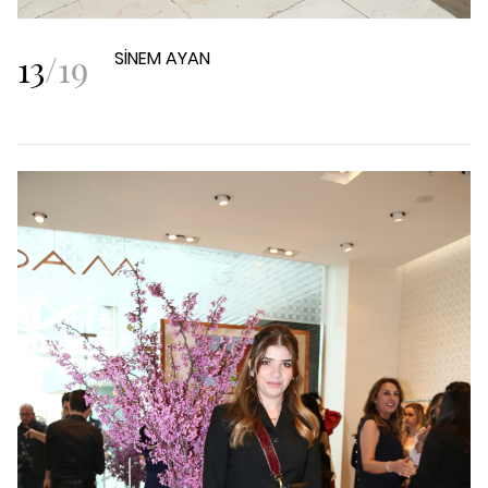
13
/
19
SİNEM AYAN