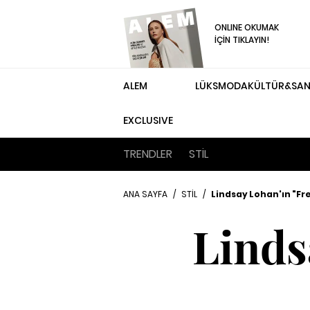
ONLINE OKUMAK
İÇİN TIKLAYIN!
ALEM
LÜKS
MODA
KÜLTÜR&SA
EXCLUSIVE
TRENDLER
STİL
ANA SAYFA
/
STİL
/
Lindsay Lohan'ın "Frea
Linds