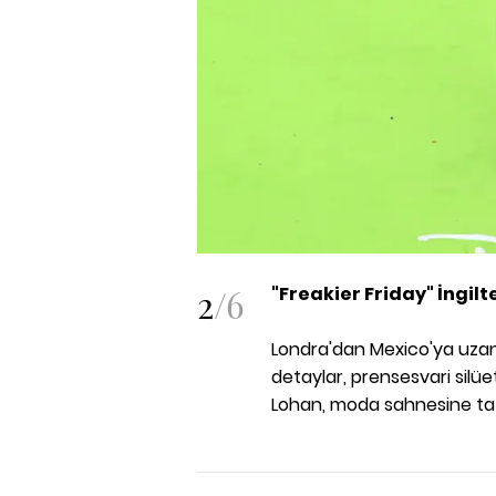
2
/
6
"Freakier Friday" İngilt
Londra'dan Mexico'ya uza
detaylar, prensesvari silüet
Lohan, moda sahnesine taze