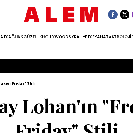
NAT
SAĞLIK&GÜZELLİK
HOLLYWOOD&KRALİYET
SEYAHAT
ASTROLOJİ
kier Friday" Stili
ay Lohan'ın "Fr
Friday" Stili