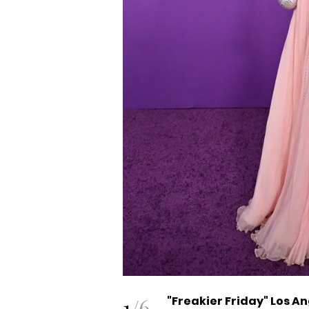
1
/
6
"Freakier Friday" Los An