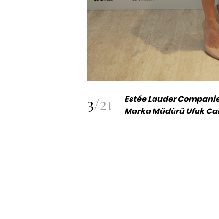
3
/
21
Estée Lauder Companies
Marka Müdürü Ufuk Ca