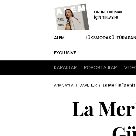
ONLINE OKUMAK
İÇİN TIKLAYIN!
ALEM
LÜKS
MODA
KÜLTÜR&SA
EXCLUSIVE
KAPAKLAR
RÖPORTAJLAR
VİDE
ANA SAYFA
/
DAVETLER
/
La Mer'in “Denizi
La Mer'
Gü