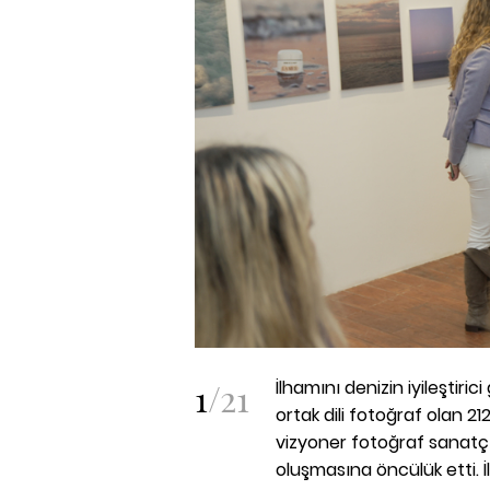
1
/
21
İlhamını denizin iyileştir
ortak dili fotoğraf olan 2
vizyoner fotoğraf sanatçısı
oluşmasına öncülük etti. İl