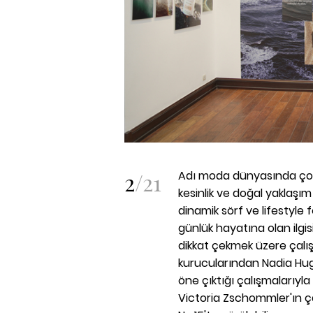
2
/
21
Adı moda dünyasında çoğu
kesinlik ve doğal yaklaşım
dinamik sörf ve lifestyle 
günlük hayatına olan ilgis
dikkat çekmek üzere çal
kurucularından Nadia Huggi
öne çıktığı çalışmalarıy
Victoria Zschommler'ın ça