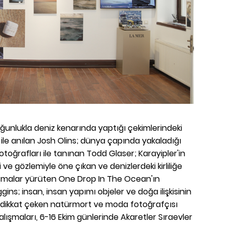
nlukla deniz kenarında yaptığı çekimlerindeki
 ile anılan Josh Olins; dünya çapında yakaladığı
fotoğrafları ile tanınan Todd Glaser; Karayipler'in
i ve gözlemiyle öne çıkan ve denizlerdeki kirliliğe
ışmalar yürüten One Drop In The Ocean'ın
ns; insan, insan yapımı objeler ve doğa ilişkisinin
la dikkat çeken natürmort ve moda fotoğrafçısı
lışmaları, 6-16 Ekim günlerinde Akaretler Sıraevler