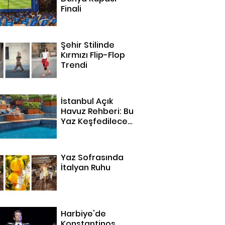
Finali
Şehir Stilinde
Kırmızı Flip-Flop
Trendi
İstanbul Açık
Havuz Rehberi: Bu
Yaz Keşfedilecek
14 Adres
Yaz Sofrasında
İtalyan Ruhu
Harbiye'de
Konstantinos