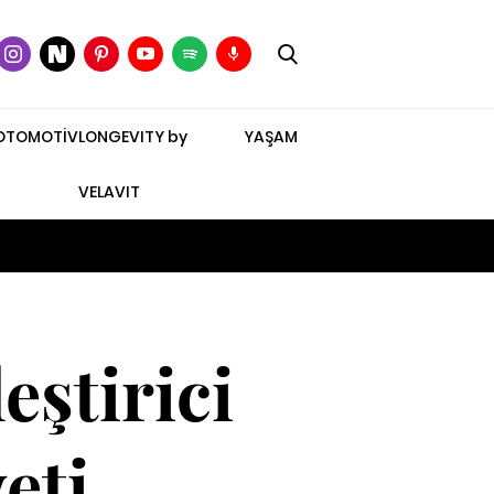
OTOMOTİV
LONGEVITY by
YAŞAM
VELAVIT
eştirici
eti