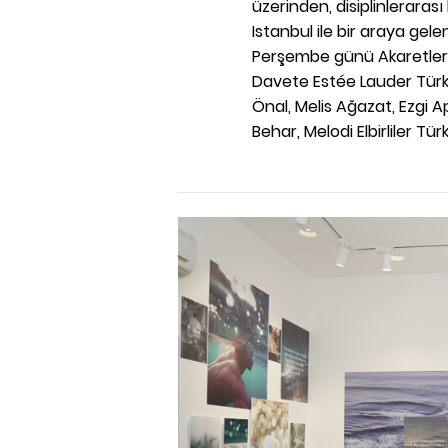
üzerinden, disiplinleraras
Istanbul ile bir araya gelen
Perşembe günü Akaretler Sı
Davete Estée Lauder Türki
Önal, Melis Ağazat, Ezgi 
Behar, Melodi Elbirliler Tür