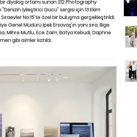
ı bir diyalog ortamı sunan 212 Photography
 "Denizin İyileştirici Gücü" sergisi için 13 Ekim
raevler No:15'te özel bir buluşma gerçekleştirildi.
ye Genel Müdürü İpek Ersavaş'ın yanı sıra, Bige
Apa, Mihre Mutlu, Ece Zaim, Batya Kebudi, Daphne
kmen gibi isimler katıldı.