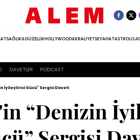
NAT
SAĞLIK&GÜZELLİK
HOLLYWOOD&KRALİYET
SEYAHAT
ASTROLOJİ
O
DAVETLER
PODCAST
n İyileştirici Gücü” Sergisi Daveti
in “Denizin İyil
cü” Sergisi Dav