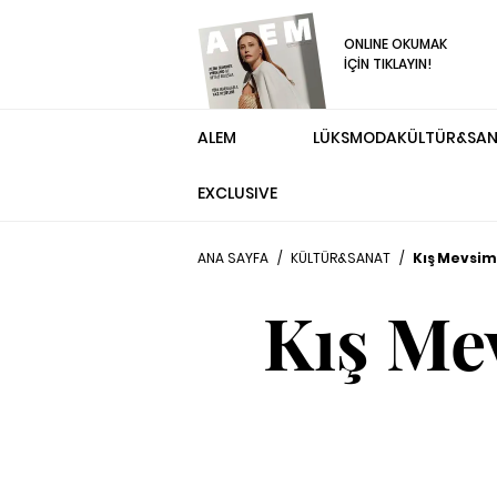
ONLINE OKUMAK
İÇİN TIKLAYIN!
ALEM
LÜKS
MODA
KÜLTÜR&SA
EXCLUSIVE
ANA SAYFA
/
KÜLTÜR&SANAT
/
Kış Mevsimi
Kış Mev