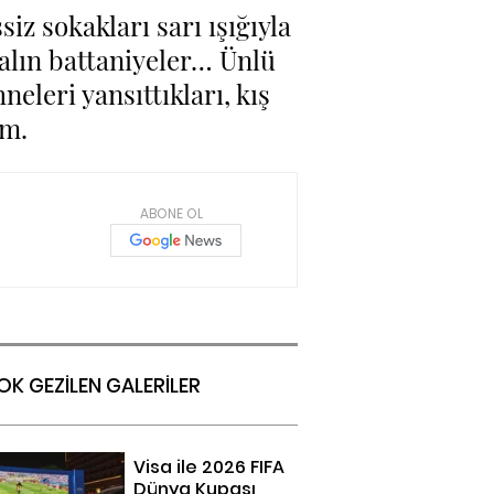
iz sokakları sarı ışığıyla
kalın battaniyeler… Ünlü
neleri yansıttıkları, kış
ım.
ABONE OL
OK GEZİLEN GALERİLER
Visa ile 2026 FIFA
Dünya Kupası