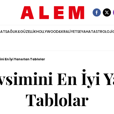
NAT
SAĞLIK&GÜZELLİK
HOLLYWOOD&KRALİYET
SEYAHAT
ASTROLOJİ
ni En İyi Yansıtan Tablolar
simini En İyi 
Tablolar