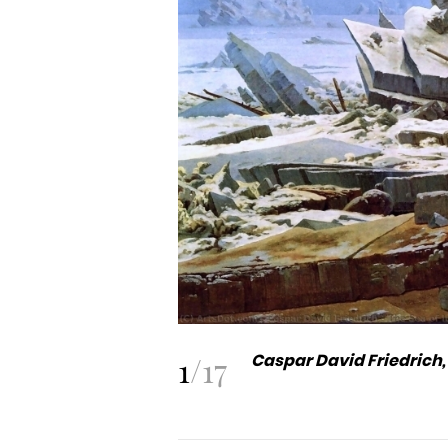
1
/
17
Caspar David Friedrich, 