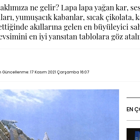
lımıza ne gelir? Lapa lapa yağan kar, sess
arı, yumuşacık kabanlar, sıcak çikolata, 
ettiğinde akıllarına gelen en büyüleyici sah
vsimini en iyi yansıtan tablolara göz atal
on Güncellenme:
17 Kasım 2021 Çarşamba 16:07
EN Ç