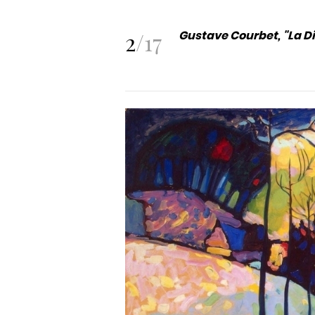
2
/
17
Gustave Courbet, "La Di