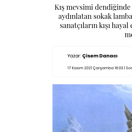
Kış mevsimi dendiğinde ak
aydınlatan sokak lambal
sanatçıların kışı hayal 
me
Yazar:
Çisem Danacı
17 Kasım 2021 Çarşamba 16:03 | S