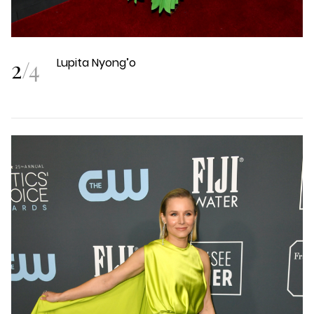
2
/
4
Lupita Nyong’o