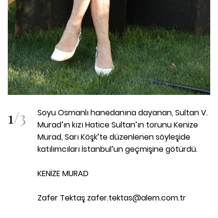
1
/
3
Soyu Osmanlı hanedanına dayanan, Sultan V.
Murad’ın kızı Hatice Sultan’ın torunu Kenize
Murad, Sarı Köşk’te düzenlenen söyleşide
katılımcıları İstanbul’un geçmişine götürdü.
KENİZE MURAD
Zafer Tektaş zafer.tektas@alem.com.tr