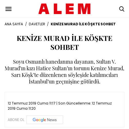
ANA SAYFA
/
DAVETLER
/
KENİZE MURAD İLE KÖŞKTE SOHBET
KENİZE MURAD İLE KÖŞKTE
SOHBET
Soyu Osmanlı hanedanına dayanan, Sultan V.
Murad’ın kızı Hatice Sultan’ın torunu Kenize Murad,
Sarı Köşk’te düzenlenen söyleşide katılımcıları
İstanbul’un geçmişine götürdü.
12 Temmuz 2019 Cuma 11:17 | Son Güncellenme:
12 Temmuz
2019 Cuma 11:20
ABONE OL