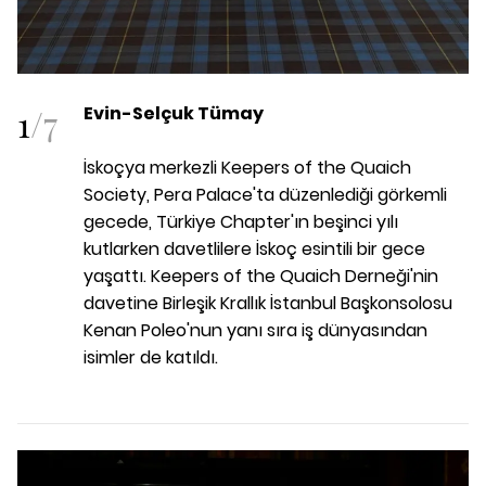
1
/
7
Evin-Selçuk Tümay
İskoçya merkezli Keepers of the Quaich
Society, Pera Palace'ta düzenlediği görkemli
gecede, Türkiye Chapter'ın beşinci yılı
kutlarken davetlilere İskoç esintili bir gece
yaşattı. Keepers of the Quaich Derneği'nin
davetine Birleşik Krallık İstanbul Başkonsolosu
Kenan Poleo'nun yanı sıra iş dünyasından
isimler de katıldı.