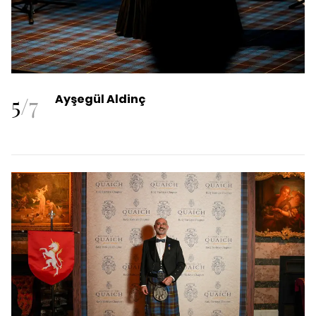
5
/
7
Ayşegül Aldinç