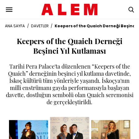
ANA SAYFA
/
DAVETLER
/
Keepers of the Quaich Derneği Beşinci Y
Keepers of the Quaich Derneği
Beşinci Yıl Kutlaması
Tarihi Pera Palace'ta düzenlenen “Keepers of the
Quaich” derneğinin beşinci yıl kutlama davetinde,
İskoç kültürü tüm yönleriyle yaşandı. İskoçya'nın
milli enstrümanı gayda performansıyla başlayan
davette, dostluğun sembolü olan Quaich seremonisi
de gerçekleştirildi.