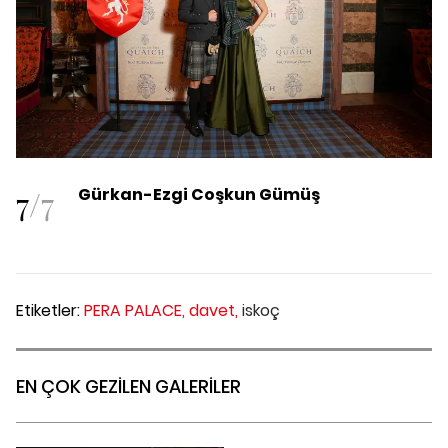
7
/
7
Gürkan-Ezgi Coşkun Gümüş
Etiketler:
PERA PALACE,
davet,
iskoç
EN ÇOK GEZİLEN GALERİLER