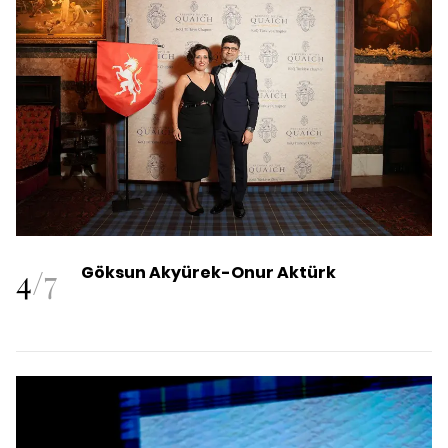
4
/
7
Göksun Akyürek-Onur Aktürk