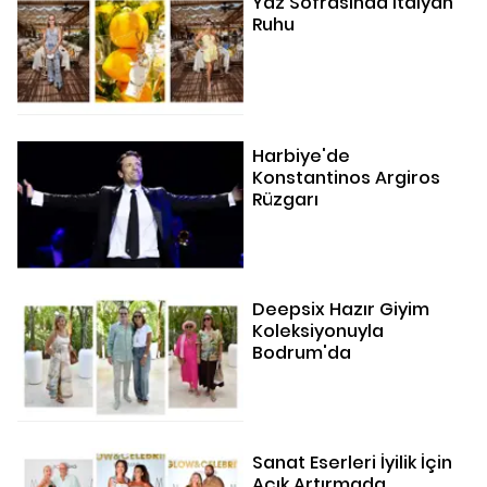
Yaz Sofrasında İtalyan
Ruhu
Harbiye'de
Konstantinos Argiros
Rüzgarı
Deepsix Hazır Giyim
Koleksiyonuyla
Bodrum'da
Sanat Eserleri İyilik İçin
Açık Artırmada