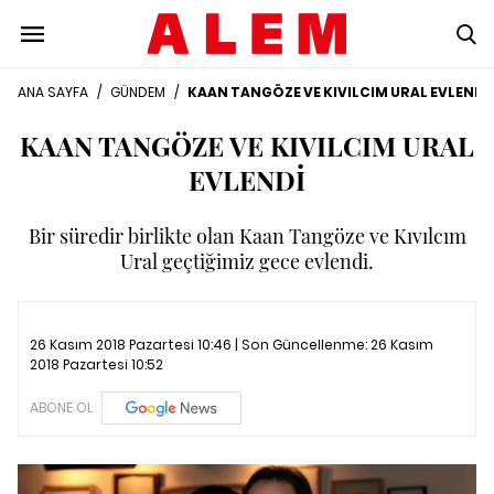
ANA SAYFA
/
GÜNDEM
/
KAAN TANGÖZE VE KIVILCIM URAL EVLENDİ
KAAN TANGÖZE VE KIVILCIM URAL
EVLENDİ
Bir süredir birlikte olan Kaan Tangöze ve Kıvılcım
Ural geçtiğimiz gece evlendi.
26 Kasım 2018 Pazartesi 10:46 | Son Güncellenme:
26 Kasım
2018 Pazartesi 10:52
ABONE OL