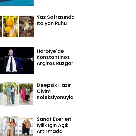
14 Adres
Yaz Sofrasında
İtalyan Ruhu
Harbiye'de
Konstantinos
Argiros Rüzgarı
Deepsix Hazır
Giyim
Koleksiyonuyla
Bodrum'da
Sanat Eserleri
İyilik İçin Açık
Artırmada