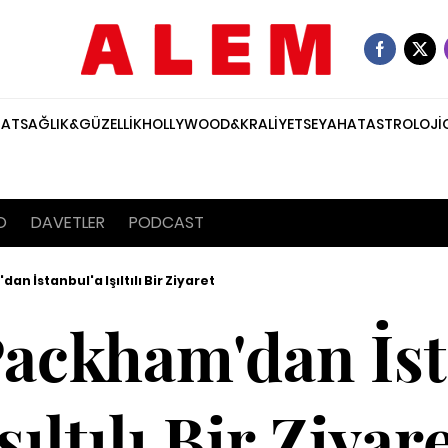
NAT
SAĞLIK&GÜZELLİK
HOLLYWOOD&KRALİYET
SEYAHAT
ASTROLOJİ
O
DAVETLER
PODCAST
n İstanbul'a Işıltılı Bir Ziyaret
Packham'dan İst
şıltılı Bir Ziyar