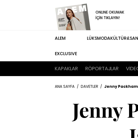
ONLINE OKUMAK
İÇİN TIKLAYIN!
ALEM
LÜKS
MODA
KÜLTÜR&SA
EXCLUSIVE
KAPAKLAR
RÖPORTAJLAR
VİDE
ANA SAYFA
/
DAVETLER
/
Jenny Packham'da
Jenny 
I