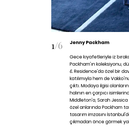
1
/
6
Jenny Packham
Gece kıyafetleriyle iz bıra
Packham'ın koleksiyonu, dü
& Residence'da özel bir da
katılımıyla hem de Vakko'nu
çıktı. Modaya ilgisi olanlar
halının en çarpıcı isimlerin
Middleton'a, Sarah Jessica P
özel anlarında Packham tasa
tasarım imzasını İstanbul'
çıkmadan önce görmek yakı