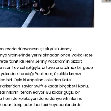
kan, moda dünyasının ışıltılı yüzü Jenny
nya vitrinlerinde yerini almadan önce Vakko Hotel
vetle tanıtıldı. Hem Jenny Packham'ın bizzat
n zarif ev sahipliğiyle, ortaya unutulmaz bir gece
ın yakından tanıdığı Packham, özellikle kırmızı
den biri. Öyle ki Angelina Jolie'den Kate
arker'dan Taylor Swift'e kadar birçok stil ikonu,
rımlarını tercih ediyor. Bu kadar güçlü bir
da hem de koleksiyon daha dünya vitrinlerine
ndan takip eden herkesi heyecanlandırdı.