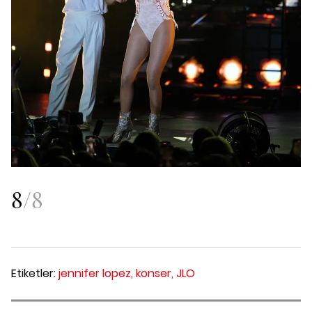
8
/
8
Etiketler:
jennifer lopez,
konser,
JLO