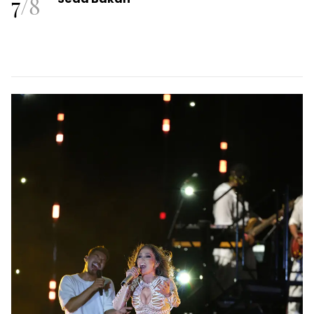
7
/
8