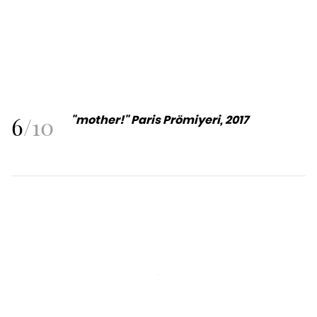
6
/
10
"mother!" Paris Prömiyeri, 2017