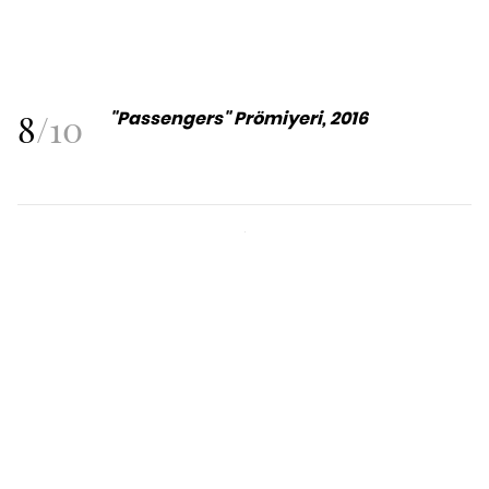
8
/
10
"Passengers" Prömiyeri, 2016