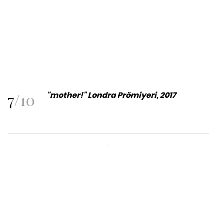
7
/
10
"mother!" Londra Prömiyeri, 2017