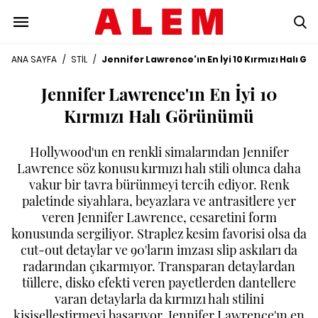
ANA SAYFA
/
STİL
/
Jennifer Lawrence'ın En İyi 10 Kırmızı Halı 
Jennifer Lawrence'ın En İyi 10
Kırmızı Halı Görünümü
Hollywood'un en renkli simalarından Jennifer
Lawrence söz konusu kırmızı halı stili olunca daha
vakur bir tavra bürünmeyi tercih ediyor. Renk
paletinde siyahlara, beyazlara ve antrasitlere yer
veren Jennifer Lawrence, cesaretini form
konusunda sergiliyor. Straplez kesim favorisi olsa da
cut-out detaylar ve 90'ların imzası slip askıları da
radarından çıkarmıyor. Transparan detaylardan
tüllere, disko efekti veren payetlerden dantellere
varan detaylarla da kırmızı halı stilini
kişiselleştirmeyi başarıyor. Jennifer Lawrence'ın en