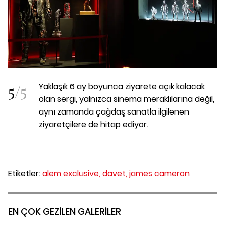
5
/
5
Yaklaşık
6 ay boyunca ziyarete açık kalacak
olan sergi, yalnızca sinema meraklılarına değil,
aynı zamanda çağdaş sanatla ilgilenen
ziyaretçilere de hitap ediyor.
Etiketler:
alem exclusive,
davet,
james cameron
EN ÇOK GEZİLEN GALERİLER