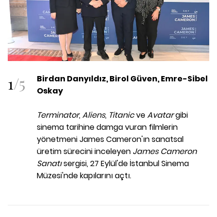
1
/
5
Birdan Danyıldız, Birol Güven, Emre-Sibel
Oskay
Terminator
,
Aliens
,
Titanic
ve
Avatar
gibi
sinema tarihine damga vuran filmlerin
yönetmeni James Cameron'ın sanatsal
üretim sürecini inceleyen
James Cameron
Sanatı
sergisi
, 27 Eylül'de İstanbul Sinema
Müzesi'nde kapılarını açtı.