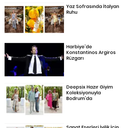
Yaz Sofrasında İtalyan
Ruhu
Harbiye'de
Konstantinos Argiros
Rüzgarı
Deepsix Hazır Giyim
Koleksiyonuyla
Bodrum'da
Sanat Eserleri İyilik İçin