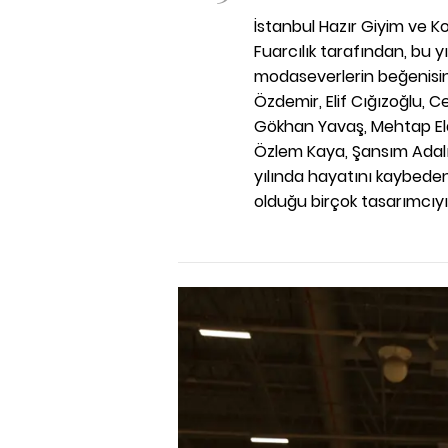
İstanbul Hazır Giyim ve Konf
Fuarcılık tarafından, bu y
modaseverlerin beğenisin
Özdemir, Elif Cığızoğlu,
Gökhan Yavaş, Mehtap Ela
Özlem Kaya, Şansım Adalı
yılında hayatını kaybeden
olduğu birçok tasarımcıyı 