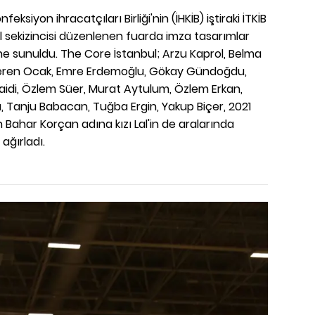
eksiyon ihracatçıları Birliği'nin (İHKİB) iştiraki İTKİB
ıl sekizincisi düzenlenen fuarda imza tasarımlar
e sunuldu. The Core İstanbul; Arzu Kaprol, Belma
 Ceren Ocak, Emre Erdemoğlu, Gökay Gündoğdu,
idi, Özlem Süer, Murat Aytulum, Özlem Erkan,
, Tanju Babacan, Tuğba Ergin, Yakup Biçer, 2021
 Bahar Korçan adına kızı Lal'in de aralarında
ağırladı.