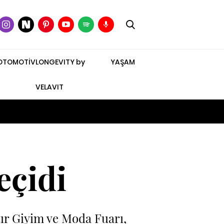
OTOMOTİV
LONGEVITY by
YAŞAM
VELAVIT
eçidi
zır Giyim ve Moda Fuarı,