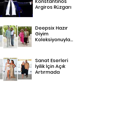
Konstantinos
Argiros Rüzgarı
Deepsix Hazır
Giyim
Koleksiyonuyla
Bodrum'da
Sanat Eserleri
İyilik İçin Açık
Artırmada