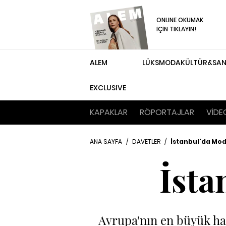
ONLINE OKUMAK
İÇİN TIKLAYIN!
ALEM
LÜKS
MODA
KÜLTÜR&SA
EXCLUSIVE
KAPAKLAR
RÖPORTAJLAR
VİDE
ANA SAYFA
/
DAVETLER
/
İstanbul'da Mod
İsta
Avrupa'nın en büyük haz