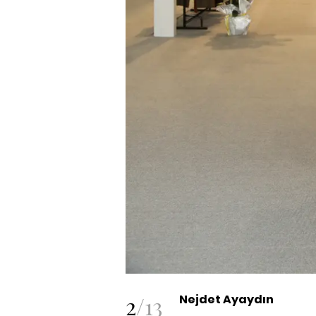
2
/
13
Nejdet Ayaydın