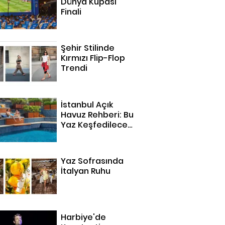
Dünya Kupası
Finali
Şehir Stilinde
Kırmızı Flip-Flop
Trendi
İstanbul Açık
Havuz Rehberi: Bu
Yaz Keşfedilecek
14 Adres
Yaz Sofrasında
İtalyan Ruhu
Harbiye'de