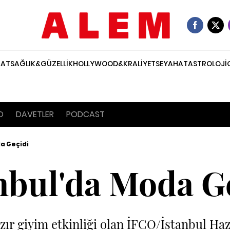
NAT
SAĞLIK&GÜZELLİK
HOLLYWOOD&KRALİYET
SEYAHAT
ASTROLOJİ
O
DAVETLER
PODCAST
a Geçidi
nbul'da Moda G
ır giyim etkinliği olan İFCO/İstanbul Ha