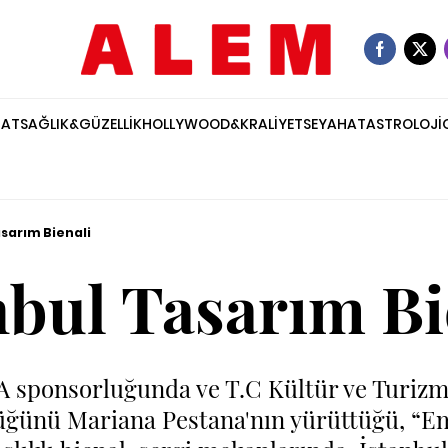
NAT
SAĞLIK&GÜZELLİK
HOLLYWOOD&KRALİYET
SEYAHAT
ASTROLOJİ
asarım Bienali
nbul Tasarım Bi
A sponsorluğunda ve T.C Kültür ve Turizm
üğünü Mariana Pestana'nın yürüttüğü, “E