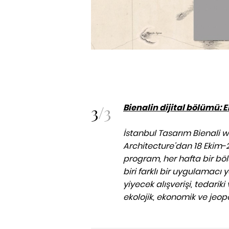
3
/
3
Bienalin dijital bölümü: 
İstanbul Tasarım Bienali w
Architecture'dan 18 Ekim-
program, her hafta bir b
biri farklı bir uygulamacı
yiyecek alışverişi, tedari
ekolojik, ekonomik ve jeopol