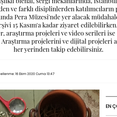
aşlıklı bienal, sergi mekanlarında, İstanbul
en ve farklı disiplinlerden katılımcıların 
mında Pera Müzesi'nde yer alacak müdahale
rşivi 15 Kasım'a kadar ziyaret edilebilirken
, araştırma projeleri ve video serileri ise
Araştırma projelerini ve dijital projeleri
her yerinden takip edebilirsiniz.
cellenme:
16 Ekim 2020 Cuma 13:47
EN Ç