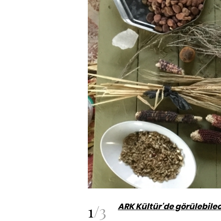
1
/
3
ARK Kültür'de görülebile