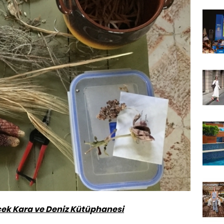
cek
Kara ve Deniz Kütüphanesi