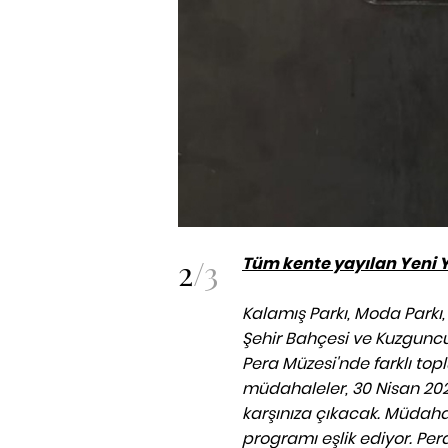
2
/
3
Tüm kente yayılan Yeni Yu
Kalamış Parkı, Moda Parkı
Şehir Bahçesi ve Kuzguncuk 
Pera Müzesi'nde farklı topl
müdahaleler, 30 Nisan 20
karşınıza çıkacak. Müdahale
programı eşlik ediyor.
Pera