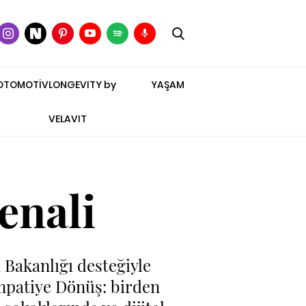
OTOMOTİV
LONGEVITY by
YAŞAM
VELAVIT
enali
 Bakanlığı desteğiyle
mpatiye Dönüş: birden