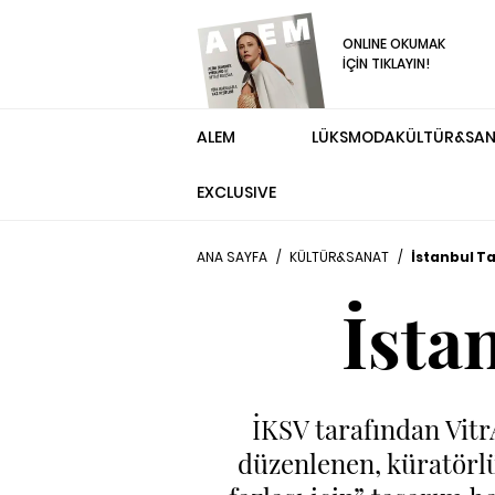
ONLINE OKUMAK
İÇİN TIKLAYIN!
ALEM
LÜKS
MODA
KÜLTÜR&SA
EXCLUSIVE
ANA SAYFA
/
KÜLTÜR&SANAT
/
İstanbul T
İsta
İKSV tarafından Vitr
düzenlenen, küratörl