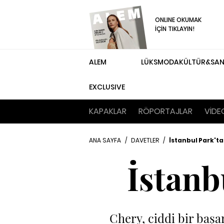
ONLINE OKUMAK
İÇİN TIKLAYIN!
ALEM
LÜKS
MODA
KÜLTÜR&SA
EXCLUSIVE
KAPAKLAR
RÖPORTAJLAR
VİDE
ANA SAYFA
/
DAVETLER
/
İstanbul Park'ta
İstanb
Chery, ciddi bir başar