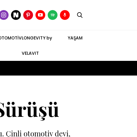
OTOMOTİV
LONGEVITY by
YAŞAM
VELAVIT
 Sürüşü
ı. Çinli otomotiv devi,