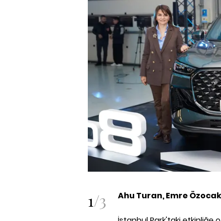
1
/
3
Ahu Turan, Emre Özoca
İstanbul Park'taki etkinliğ