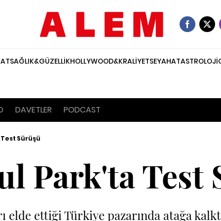
NAT
SAĞLIK&GÜZELLİK
HOLLYWOOD&KRALİYET
SEYAHAT
ASTROLOJİ
O
DAVETLER
PODCAST
 Test Sürüşü
ul Park'ta Test
ı elde ettiği Türkiye pazarında atağa kalkt