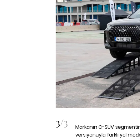
3
/
3
Markanın C-SUV segmentind
versiyonuyla farklı yol mode