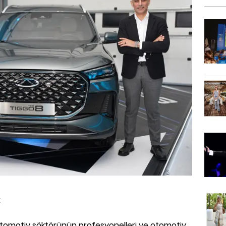
k
e otomotiv söktörünün profesyonelleri ve otomotiv