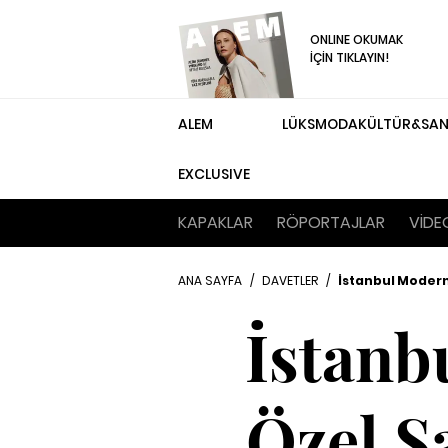
ONLINE OKUMAK
İÇİN TIKLAYIN!
ALEM
LÜKS
MODA
KÜLTÜR&SA
EXCLUSIVE
KAPAKLAR
RÖPORTAJLAR
VİDE
ANA SAYFA
/
DAVETLER
/
İstanbul Modern'
İstanb
Özel S