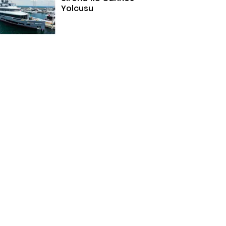
Yolcusu