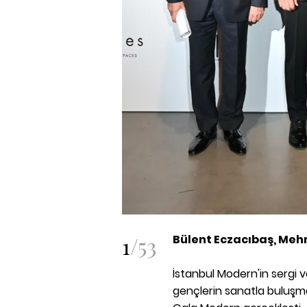
1
/
53
Bülent Eczacıbaş, Meh
İstanbul Modern'in sergi 
gençlerin sanatla buluşm