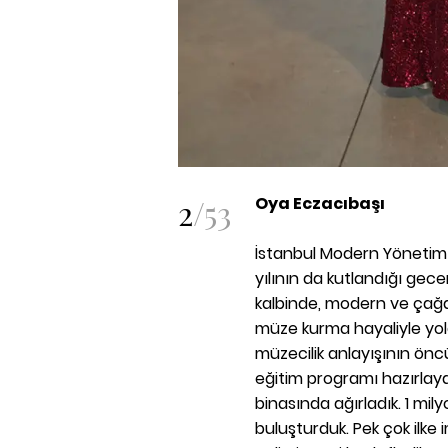
2
/
53
Oya Eczacıbaşı
İstanbul Modern Yönetim 
yılının da kutlandığı gece
kalbinde, modern ve çağd
müze kurma hayaliyle yola
müzecilik anlayışının öncü
eğitim programı hazırlaya
binasında ağırladık. 1 mil
buluşturduk. Pek çok ilke 