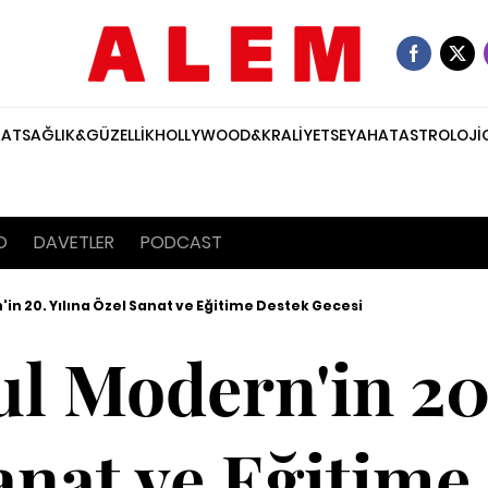
NAT
SAĞLIK&GÜZELLİK
HOLLYWOOD&KRALİYET
SEYAHAT
ASTROLOJİ
O
DAVETLER
PODCAST
in 20. Yılına Özel Sanat ve Eğitime Destek Gecesi
ul Modern'in 20.
anat ve Eğitime