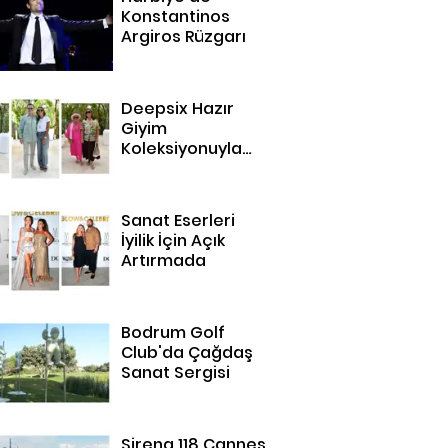
Konstantinos
Argiros Rüzgarı
Deepsix Hazır
Giyim
Koleksiyonuyla
Bodrum'da
Sanat Eserleri
İyilik İçin Açık
Artırmada
Bodrum Golf
Club'da Çağdaş
Sanat Sergisi
Sirena 118 Cannes