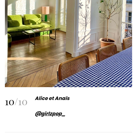
10
/
10
Alice et Anaïs
@girlzpop_