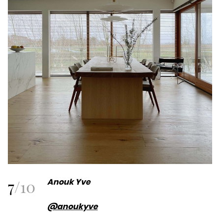
7
/
10
Anouk Yve
@anoukyve