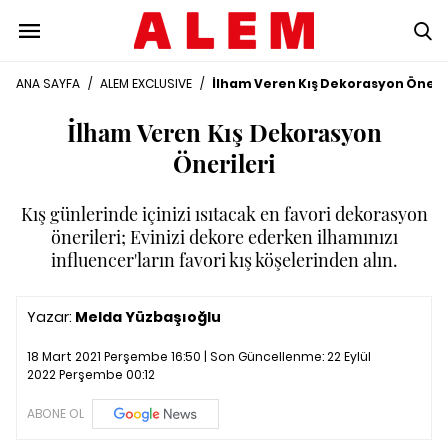
ANA SAYFA
/
ALEM EXCLUSIVE
/
İlham Veren Kış Dekorasyon Öneril
İlham Veren Kış Dekorasyon
Önerileri
Kış günlerinde içinizi ısıtacak en favori dekorasyon
önerileri; Evinizi dekore ederken ilhamınızı
influencer'ların favori kış köşelerinden alın.
Yazar:
Melda Yüzbaşıoğlu
18 Mart 2021 Perşembe 16:50 | Son Güncellenme:
22 Eylül
2022 Perşembe 00:12
ABONE OL