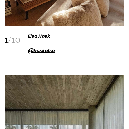
1
/
10
Elsa Hosk
@hoskelsa