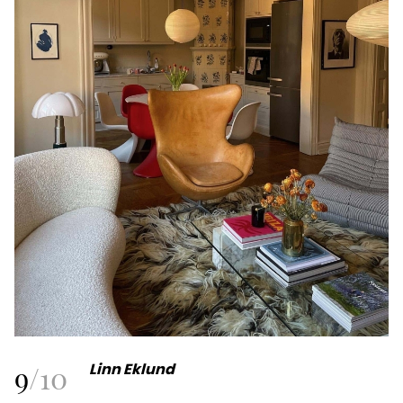
9
/
10
Linn Eklund