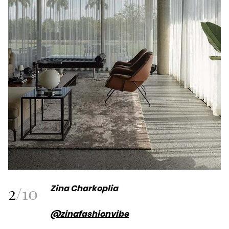
2
/
10
Zina Charkoplia
@zinafashionvibe