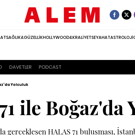
NAT
SAĞLIK&GÜZELLİK
HOLLYWOOD&KRALİYET
SEYAHAT
ASTROLOJİ
O
DAVETLER
PODCAST
az'da Yolculuk
1 ile Boğaz'da 
 gerçekleşen HALAS 71 buluşması, İstanbul