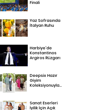
Finali
Yaz Sofrasında
İtalyan Ruhu
Harbiye'de
Konstantinos
Argiros Rüzgarı
Deepsix Hazır
Giyim
Koleksiyonuyla
Bodrum'da
Sanat Eserleri
İyilik İçin Açık