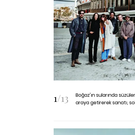
1
/
13
Boğaz'ın sularında süzülen 
araya getirerek sanatı, s