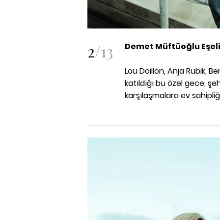
2
/
13
Demet Müftüoğlu Eşel
Lou Doillon, Anja Rubik, Be
katıldığı bu özel gece, ş
karşılaşmalara ev sahipliği