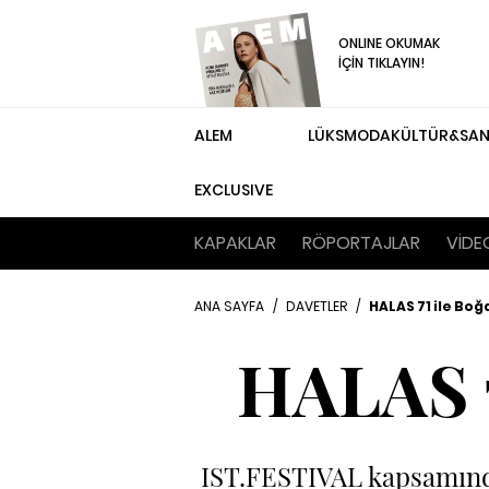
ONLINE OKUMAK
İÇİN TIKLAYIN!
ALEM
LÜKS
MODA
KÜLTÜR&SA
EXCLUSIVE
KAPAKLAR
RÖPORTAJLAR
VİDE
ANA SAYFA
/
DAVETLER
/
HALAS 71 ile Boğ
HALAS 7
IST.FESTIVAL kapsamında