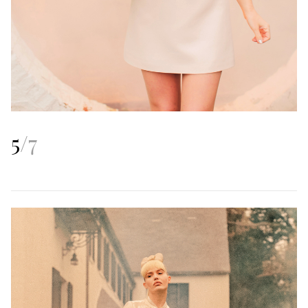
5
/
7