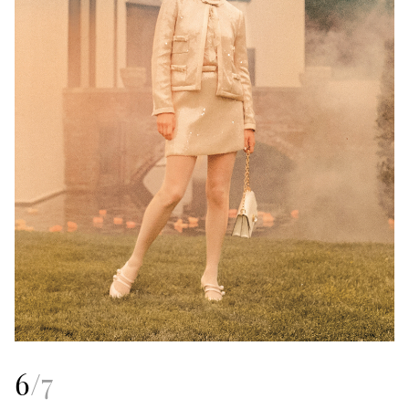
6
/
7