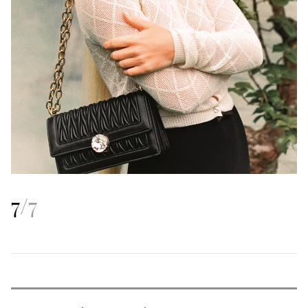
7
/
7