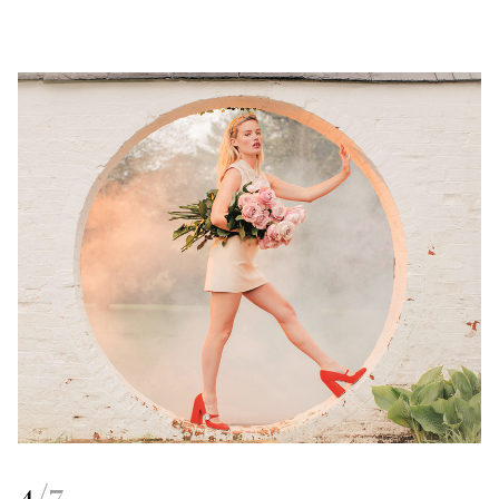
4
/
7