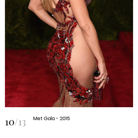
10
/
13
Met Gala - 2015