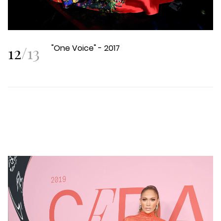
12
/
13
"One Voice" - 2017