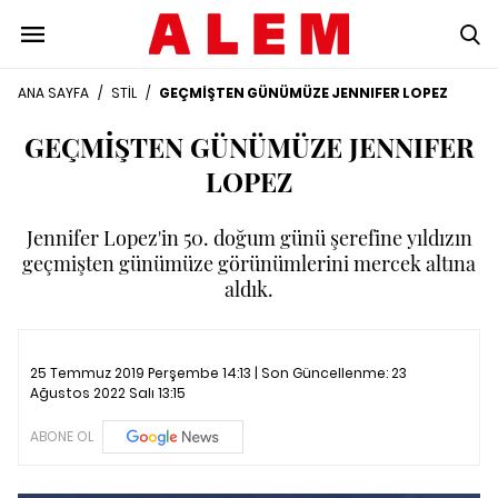
ANA SAYFA
/
STİL
/
GEÇMİŞTEN GÜNÜMÜZE JENNIFER LOPEZ
GEÇMİŞTEN GÜNÜMÜZE JENNIFER
LOPEZ
Jennifer Lopez'in 50. doğum günü şerefine yıldızın
geçmişten günümüze görünümlerini mercek altına
aldık.
25 Temmuz 2019 Perşembe 14:13 | Son Güncellenme:
23
Ağustos 2022 Salı 13:15
ABONE OL