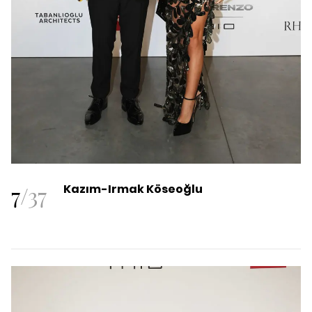
7
/
37
Kazım-Irmak Köseoğlu