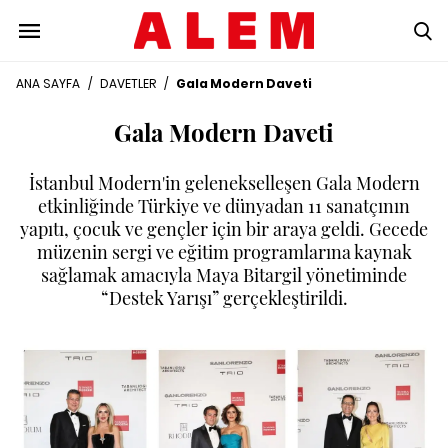
ANA SAYFA
/
DAVETLER
/
Gala Modern Daveti
Gala Modern Daveti
İstanbul Modern'in gelenekselleşen Gala Modern
etkinliğinde Türkiye ve dünyadan 11 sanatçının
yapıtı, çocuk ve gençler için bir araya geldi. Gecede
müzenin sergi ve eğitim programlarına kaynak
sağlamak amacıyla Maya Bitargil yönetiminde
“Destek Yarışı” gerçekleştirildi.