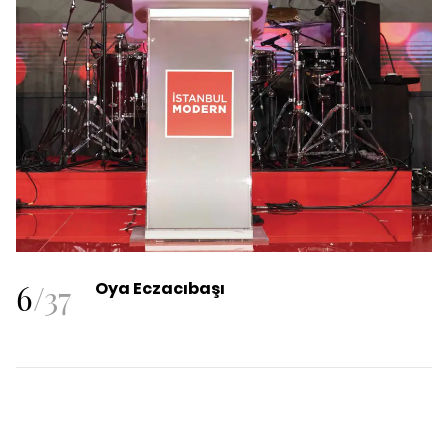
6
/
37
Oya Eczacıbaşı