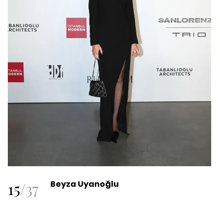
15
/
37
Beyza Uyanoğlu