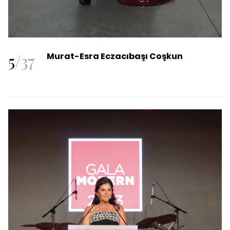
5
/
37
Murat-Esra Eczacıbaşı Coşkun