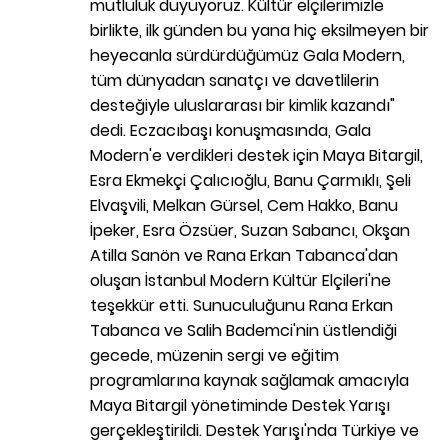
mutluluk duyuyoruz. Kültür elçilerimizle
birlikte, ilk günden bu yana hiç eksilmeyen bir
heyecanla sürdürdüğümüz Gala Modern,
tüm dünyadan sanatçı ve davetlilerin
desteğiyle uluslararası bir kimlik kazandı"
dedi. Eczacıbaşı konuşmasında, Gala
Modern'e verdikleri destek için Maya Bitargil,
Esra Ekmekçi Çalıcıoğlu, Banu Çarmıklı, Şeli
Elvaşvili, Melkan Gürsel, Cem Hakko, Banu
İpeker, Esra Özsüer, Suzan Sabancı, Okşan
Atilla Sanön ve Rana Erkan Tabanca'dan
oluşan İstanbul Modern Kültür Elçileri'ne
teşekkür etti. Sunuculuğunu Rana Erkan
Tabanca ve Salih Bademci'nin üstlendiği
gecede, müzenin sergi ve eğitim
programlarına kaynak sağlamak amacıyla
Maya Bitargil yönetiminde Destek Yarışı
gerçekleştirildi. Destek Yarışı'nda Türkiye ve