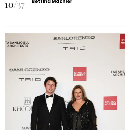
10
/
37
Bettina Machler