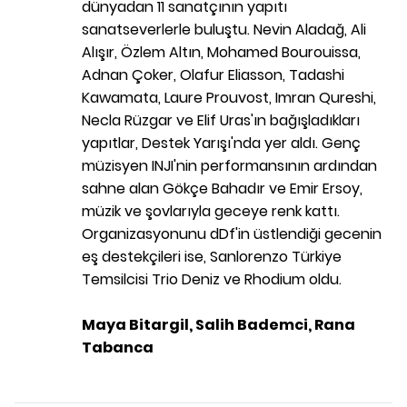
dünyadan 11 sanatçının yapıtı
sanatseverlerle buluştu. Nevin Aladağ, Ali
Alışır, Özlem Altın, Mohamed Bourouissa,
Adnan Çoker, Olafur Eliasson, Tadashi
Kawamata, Laure Prouvost, Imran Qureshi,
Necla Rüzgar ve Elif Uras'ın bağışladıkları
yapıtlar, Destek Yarışı'nda yer aldı. Genç
müzisyen INJI'nin performansının ardından
sahne alan Gökçe Bahadır ve Emir Ersoy,
müzik ve şovlarıyla geceye renk kattı.
Organizasyonunu dDf'in üstlendiği gecenin
eş destekçileri ise, Sanlorenzo Türkiye
Temsilcisi Trio Deniz ve Rhodium oldu.
Maya Bitargil, Salih Bademci, Rana
Tabanca