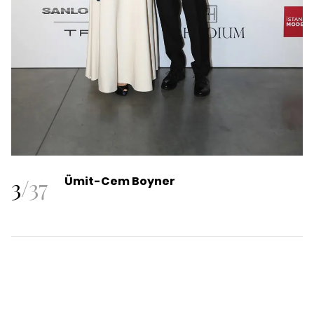
3
/
37
Ümit-Cem Boyner