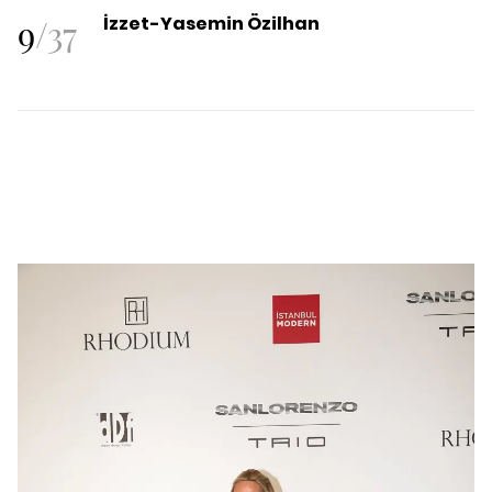
9
/
37
İzzet-Yasemin Özilhan