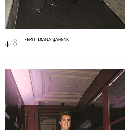
4
/
8
FERİT-DIANA ŞAHENK