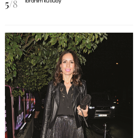
5
/
8
ibrahim kutluay