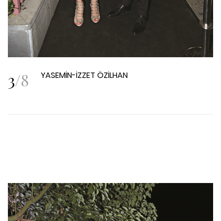
3
/
8
YASEMİN-İZZET ÖZİLHAN