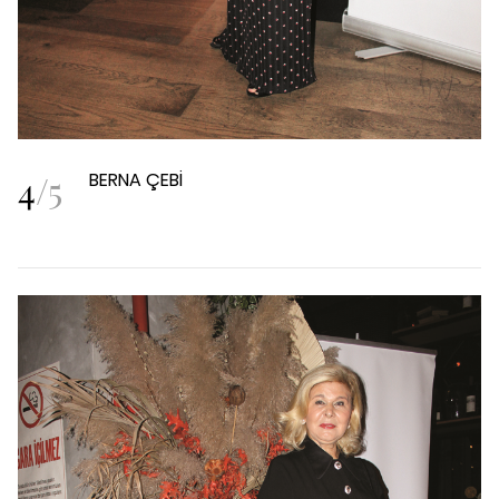
4
/
5
BERNA ÇEBİ