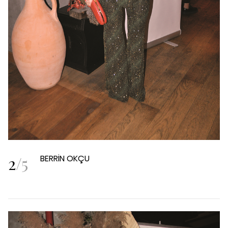
2
/
5
BERRİN OKÇU