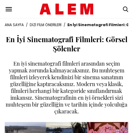
ANA SAYFA
/
DİZİ FİLM ÖNERİLERİ
/
En İyi Sinematografi Filmleri: Gö
En İyi Sinematografi Filmleri: Görsel
Şölenler
En iyi sinematografi filmleri arasından seçim
yapmak zorunda kalmayacaksınız. Bu muhteşem
filmleri izleyerek kendinizi bir sinema sanatının
güzelliğine kaptıracaksınız. Modern veya klasik,
filmleri herhangi bir kategoride sınıflandırmak
imkansız. Sinematografinin en iyi örnekleri sizi
muhteşem bir güzelliğin ve tarihin içinde yolculuğa
çıkaracak.