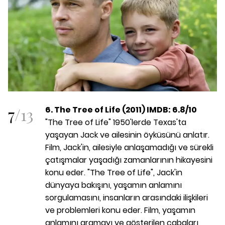
7
/
13
6. The Tree of Life (2011) IMDB: 6.8/10
"The Tree of Life" 1950'lerde Texas'ta
yaşayan Jack ve ailesinin öyküsünü anlatır.
Film, Jack'in, ailesiyle anlaşamadığı ve sürekli
çatışmalar yaşadığı zamanlarının hikayesini
konu eder. "The Tree of Life", Jack'in
dünyaya bakışını, yaşamın anlamını
sorgulamasını, insanların arasındaki ilişkileri
ve problemleri konu eder. Film, yaşamın
anlamını aramayı ve gösterilen çabaları,