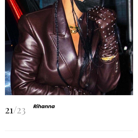
21
/
23
Rihanna