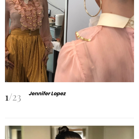
1
/
23
Jennifer Lopez