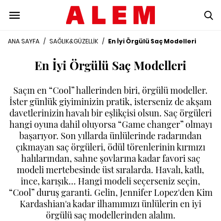
ANA SAYFA
/
SAĞLIK&GÜZELLİK
/
En İyi Örgülü Saç Modelleri
En İyi Örgülü Saç Modelleri
Saçın en “Cool” hallerinden biri, örgülü modeller.
İster günlük giyiminizin pratik, isterseniz de akşam
davetlerinizin havalı bir eşlikçisi olsun. Saç örgüleri
hangi oyuna dahil oluyorsa “Game changer” olmayı
başarıyor. Son yıllarda ünlülerinde radarından
çıkmayan saç örgüleri, ödül törenlerinin kırmızı
halılarından, sahne şovlarına kadar favori saç
modeli mertebesinde üst sıralarda. Havalı, katlı,
ince, karışık… Hangi modeli seçerseniz seçin,
“Cool” duruş garanti. Gelin, Jennifer Lopez'den Kim
Kardashian'a kadar ilhamımızı ünlülerin en iyi
örgülü saç modellerinden alalım.