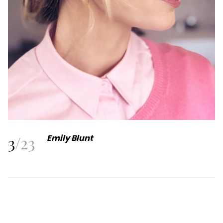
3
/
23
Emily Blunt