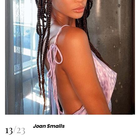
13
/
23
Joan Smalls