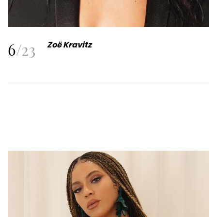
6
/
23
Zoë Kravitz