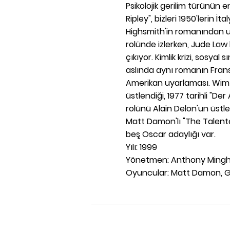
Psikolojik gerilim türünün e
Ripley", bizleri 1950'lerin İ
Highsmith'in romanından u
rolünde izlerken, Jude Law
çıkıyor. Kimlik krizi, sosyal
aslında aynı romanın Frans
Amerikan uyarlaması. Wim 
üstlendiği, 1977 tarihli "D
rolünü Alain Delon'un üstlen
Matt Damon'lı "The Talented
beş Oscar adaylığı var.
Yılı: 1999
Yönetmen: Anthony Mingh
Oyuncular: Matt Damon, G