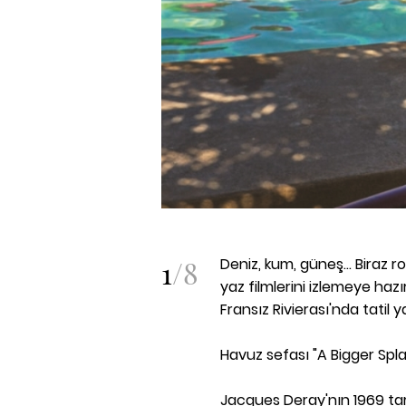
1
/
8
Deniz, kum, güneş... Biraz r
yaz filmlerini izlemeye haz
Fransız Rivierası'nda tatil 
Havuz sefası "A Bigger Spl
Jacques Deray'nın 1969 tarih