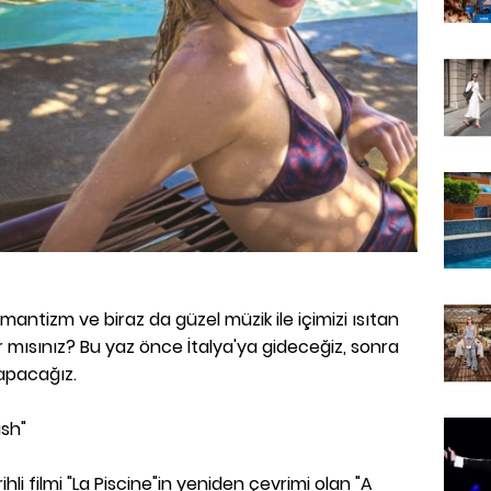
omantizm ve biraz da güzel müzik ile içimizi ısıtan
ır mısınız? Bu yaz önce İtalya'ya gideceğiz, sonra
yapacağız.
ash"
li filmi "La Piscine"in yeniden çevrimi olan "A