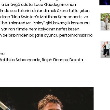
zına bir övgü adeta. Luca Guadagnino'nun
lmde ses tellerini dinlendirmek üzere tatile çıkan
landıran Tilda Swinton'a Matthias Schoenaerts ve
"The Talented Mr. Ripley" gibi kıskançlık konusunu
yatıran filmde hem İtalya'nın nefes kesen
 de birbirinden başarılı oyuncu performanslarına
ino
Matthias Schoenaerts, Ralph Fiennes, Dakota