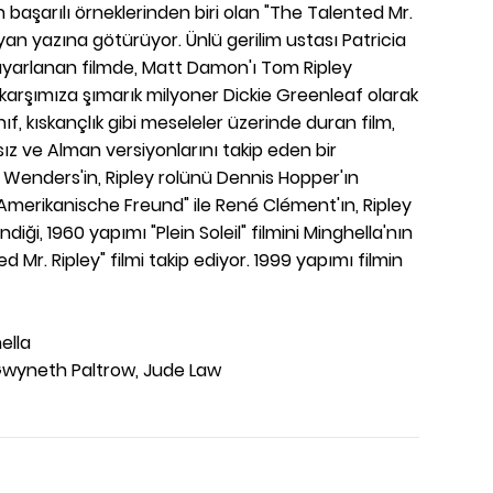
n başarılı örneklerinden biri olan "The Talented Mr.
talyan yazına götürüyor. Ünlü gerilim ustası Patricia
yarlanan filmde, Matt Damon'ı Tom Ripley
 karşımıza şımarık milyoner Dickie Greenleaf olarak
 sınıf, kıskançlık gibi meseleler üzerinde duran film,
ız ve Alman versiyonlarını takip eden bir
Wenders'in, Ripley rolünü Dennis Hopper'ın
er Amerikanische Freund" ile René Clément'ın, Ripley
diği, 1960 yapımı "Plein Soleil" filmini Minghella'nın
 Mr. Ripley" filmi takip ediyor. 1999 yapımı filmin
ella
wyneth Paltrow, Jude Law