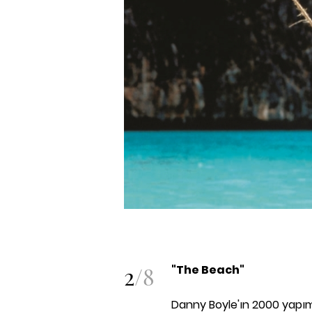
2
/
8
"The Beach"
Danny Boyle'ın 2000 yapımı