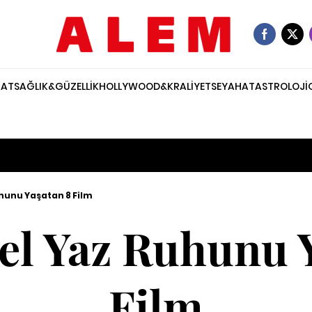
NAT
SAĞLIK&GÜZELLİK
HOLLYWOOD&KRALİYET
SEYAHAT
ASTROLOJİ
hunu Yaşatan 8 Film
el Yaz Ruhunu Y
Film