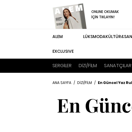
ONLINE OKUMAK
İÇİN TIKLAYIN!
ALEM
LÜKS
MODA
KÜLTÜR&SA
EXCLUSIVE
SERGİLER
DİZİ/FİLM
SANATÇILAR
ANA SAYFA
/
DİZİ/FİLM
/
En Güncel Yaz Ru
En Günc