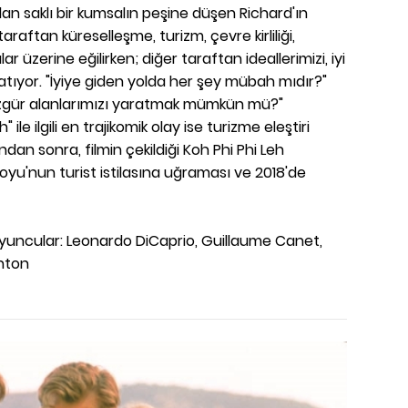
lan saklı bir kumsalın peşine düşen Richard'ın
taraftan küreselleşme, turizm, çevre kirliliği,
ar üzerine eğilirken; diğer taraftan ideallerimizi, iyi
ulatıyor. "İyiye giden yolda her şey mübah mıdır?"
 özgür alanlarımızı yaratmak mümkün mü?"
ile ilgili en trajikomik olay ise turizme eleştiri
ndan sonra, filmin çekildiği Koh Phi Phi Leh
yu'nun turist istilasına uğraması ve 2018'de
uncular: Leonardo DiCaprio, Guillaume Canet,
inton