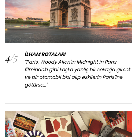
4
/
5
İLHAM ROTALARI
“Paris. Woody Allen’ın Midnight in Paris
filmindeki gibi keşke yanlış bir sokağa girsek
ve bir otomobil bizi alıp eskilerin Paris’ine
götürse...”