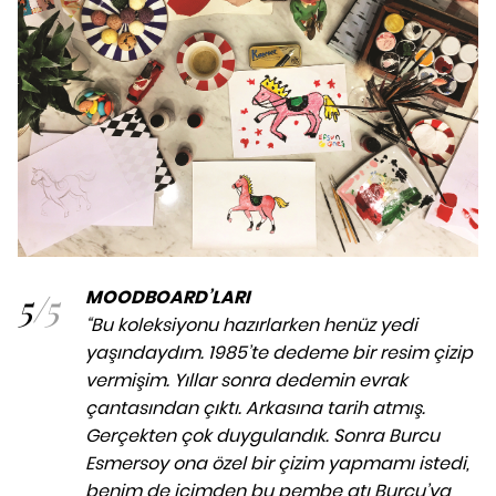
5
/
5
MOODBOARD’LARI
“Bu koleksiyonu hazırlarken henüz yedi
yaşındaydım. 1985’te dedeme bir resim çizip
vermişim. Yıllar sonra dedemin evrak
çantasından çıktı. Arkasına tarih atmış.
Gerçekten çok duygulandık. Sonra Burcu
Esmersoy ona özel bir çizim yapmamı istedi,
benim de içimden bu pembe atı Burcu’ya