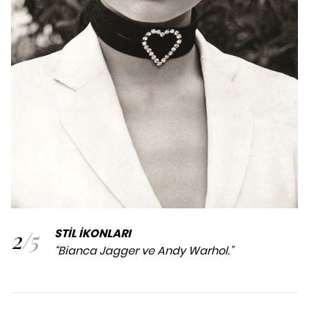
2
/
5
STİL İKONLARI
“Bianca Jagger ve Andy Warhol.”